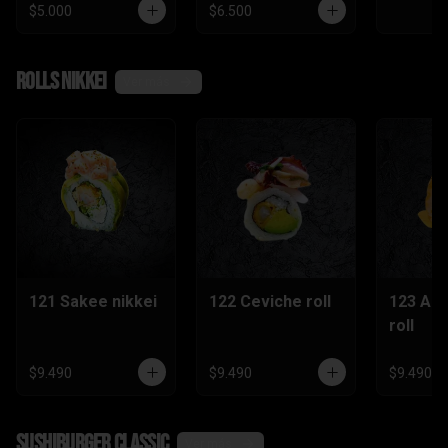
$5.000
$6.500
Rolls nikkei
Ver más
121 Sakee nikkei
122 Ceviche roll
123 Ac
roll
$9.490
$9.490
$9.490
SushiBurger Classic
Ver más