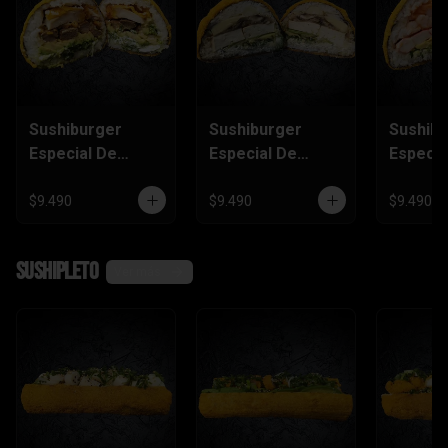
Sushiburger
Sushiburger
Sushib
Especial De
Especial De
Especia
Carne, Pollo
Palmito, Tofu,
Salmón
Furai
Champiñón
Camaró
$9.490
$9.490
$9.490
Kanika
SushiPleto
Ver más