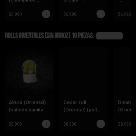
tempura ,queso
(zanahoria
(champi
crema,pimentón)
tempura,
,queso
$6.990
$6.990
$6.990
pimentón, queso
crema)
Rolls Orientales (SIN ARROZ) 10 piezas.
Ver más
Akura (Oriental)
Cesar roll
Dinamit
(salmón,kanikam
(Oriental) (pollo
(Orienta
a,palta,ciboulett
furai, queso
(kanik
e)
crema,ciboulette
,queso
$8.990
$8.990
$8.990
,pimentón)
Crema,p