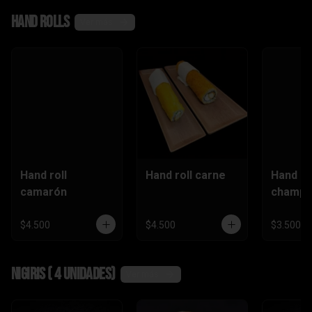
,camaró
Hand rolls
n)
Ver más
Hand roll
Hand roll carne
Hand ro
camarón
champi
$4.500
$4.500
$3.500
Nigiris ( 4 unidades)
Ver más