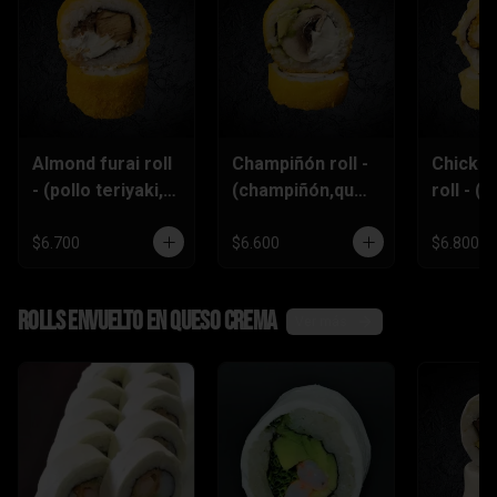
Almond furai roll
Champiñón roll -
Chicke
- (pollo teriyaki,
(champiñón,ques
roll - (p
queso
o crema,palta)
furai,p
crema,almendra
piñón)
$6.700
$6.600
$6.800
s)
Rolls envuelto en queso crema
Ver más