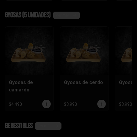
Gyosas (5 unidades)
Ver más
Gyosas de
Gyosas de cerdo
Gyosas 
camarón
$4.490
$3.990
$3.990
Bebestibles
Ver más