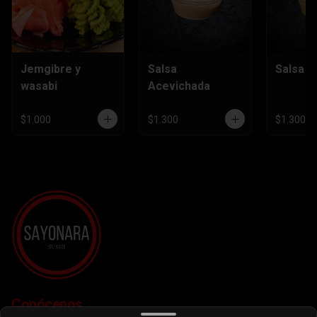
Jemgibre y
Salsa
Salsa H
wasabi
Acevichada
$1.000
$1.300
$1.300
Conócenos