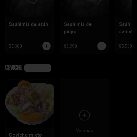
Sashimis de atún
Sashimis de
Sashimi
pulpo
salmón
$5.900
$5.990
$5.500
Ceviche
Ver más
Ver más
Ceviche mixto