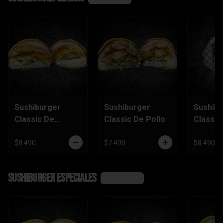
Sushiburger
Sushiburger
Sushib
Classic De
Classic De Pollo
Classic
Camarón Furai
Salmón
$8.490
$7.490
$8.490
SushiBurger Especiales
Ver más