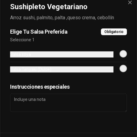
Sushipleto Vegetariano
Despacho
Términos y condiciones
Arroz sushi, palmito, palta ,queso crema, cebollín
Política de privacidad
Elige Tu Salsa Preferida
Obligatorio
Redes sociales
Seleccione 1
Instagram
Salsa soya
Facebook
TikTok
Salsa Teriyaki (Dulce)
Mi cuenta
Instrucciones especiales
Pedir
puntos sayonara
Iniciar sesión
Powered by