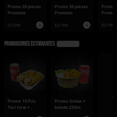
Promo 20 piezas
Promo 30 piezas
Promo 
Premium
Premium
Premi
$13.990
$21.990
$27.990
Promociones Estudiantes
Ver más
Ve
Promo 10 Pzs.
Promo Gohan +
Tori furai +
bebida 220ml
bebida 220ml