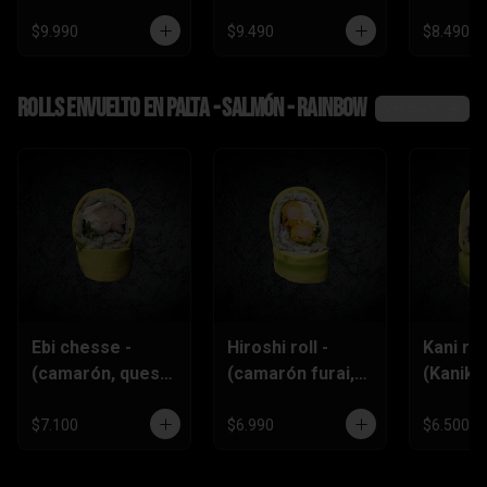
$9.990
$9.490
$8.490
Rolls envuelto en palta - salmón - rainbow
Ver más
Ebi chesse -
Hiroshi roll -
Kani roll
(camarón, queso
(camarón furai,
(Kanika
crema,
queso crema,
queso
ciboulette)
ciboulette)
crema,c
$7.100
$6.990
$6.500