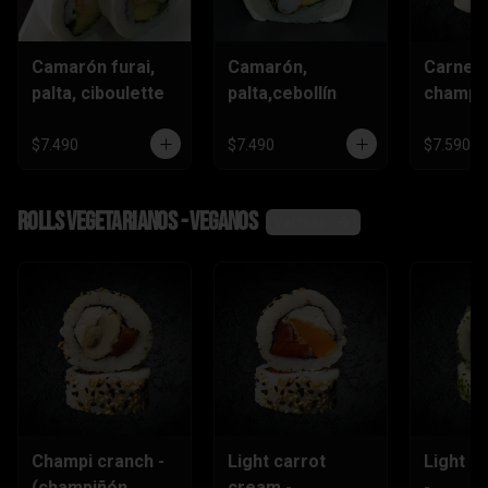
Camarón furai,
Camarón,
Carne,
palta, ciboulette
palta,cebollín
champiñ
$7.490
$7.490
$7.590
Rolls vegetarianos - veganos
Ver más
Champi cranch -
Light carrot
Light ch
(champiñón
cream -
-