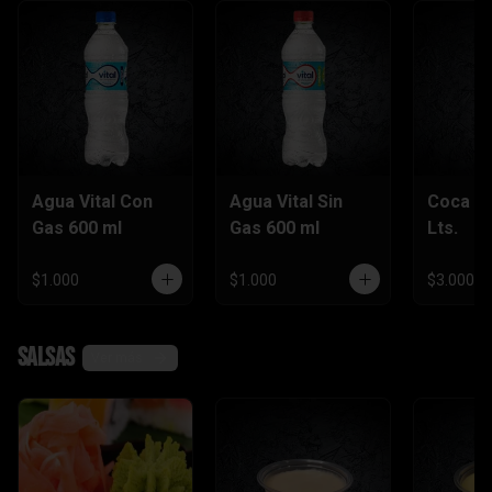
Agua Vital Con
Agua Vital Sin
Coca Co
Gas 600 ml
Gas 600 ml
Lts.
$1.000
$1.000
$3.000
Salsas
Ver más