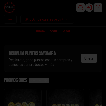
Login
¿Dónde quieres pedir?
Inicio
Pedir
Local
Acumula
puntos sayonara
Únete
Regístrate, gana puntos con tus compras y
canjealos por productos y más
Promociones
Ver más