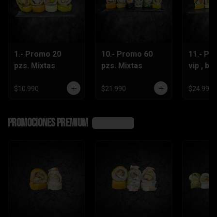
1.- Promo 20
10.- Promo 60
11.- Pr
pzs. Mixtas
pzs. Mixtas
vip , be
lts.Grat
$10.990
$21.990
$24.990
Promociones Premium
Ver más