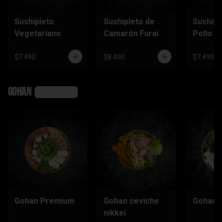
Sushipleto
Sushipleto de
Sushipl
Vegetariano
Camarón Furai
Pollo
$7.490
$8.490
$7.490
Gohan
Ver más
Gohan Premium
Gohan ceviche
Gohan e
nikkei