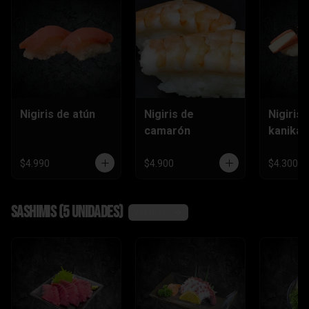
Nigiris de atún
Nigiris de
Nigiris 
camarón
kanika
$4.990
$4.900
$4.300
Sashimis (5 unidades)
Ver más