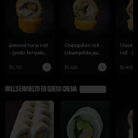
Almond furai roll
Champiñón roll -
Chicke
- (pollo teriyaki,
(champiñón,ques
roll - (p
queso
o crema,palta)
furai,p
crema,almendra
piñón)
$6.700
$6.600
$6.800
s)
Rolls envuelto en queso crema
Ver más