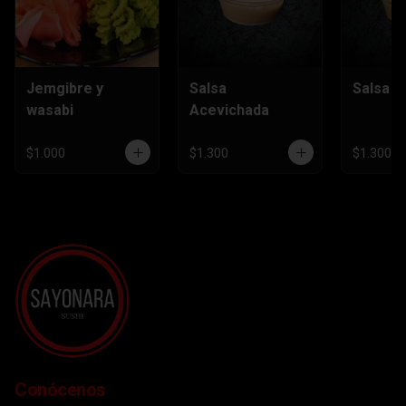
Jemgibre y
Salsa
Salsa H
wasabi
Acevichada
$1.000
$1.300
$1.300
Conócenos