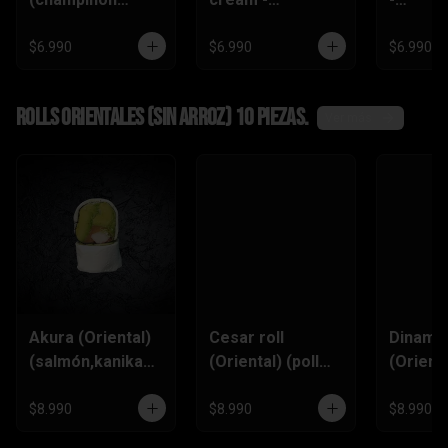
tempura ,queso
(zanahoria
(champi
crema,pimentón)
tempura,
,queso
$6.990
$6.990
$6.990
pimentón, queso
crema)
Rolls Orientales (SIN ARROZ) 10 piezas.
Ver más
Akura (Oriental)
Cesar roll
Dinamit
(salmón,kanikam
(Oriental) (pollo
(Orienta
a,palta,ciboulett
furai, queso
(kanik
e)
crema,ciboulette
,queso
$8.990
$8.990
$8.990
,pimentón)
Crema,p