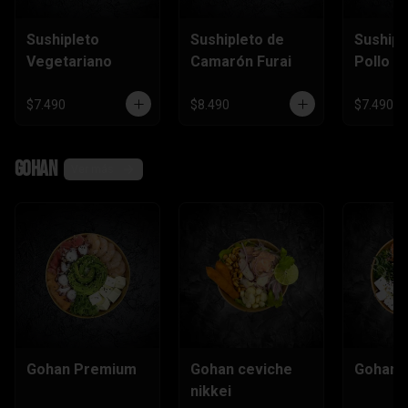
Sushipleto
Sushipleto de
Sushipl
Vegetariano
Camarón Furai
Pollo
$7.490
$8.490
$7.490
Gohan
Ver más
Gohan Premium
Gohan ceviche
Gohan e
nikkei