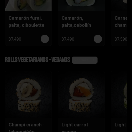
Camarón furai,
Camarón,
Carne,
palta, ciboulette
palta,cebollín
champiñ
$7.490
$7.490
$7.590
Rolls vegetarianos - veganos
Ver más
Champi cranch -
Light carrot
Light ch
(champiñón
cream -
-