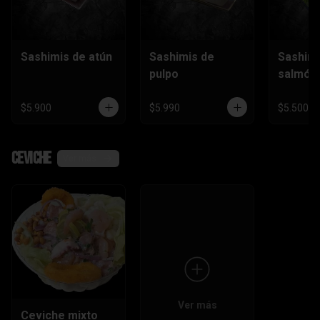
Sashimis de atún
Sashimis de
Sashimi
pulpo
salmón
$5.900
$5.990
$5.500
Ceviche
Ver más
Ver más
Ceviche mixto