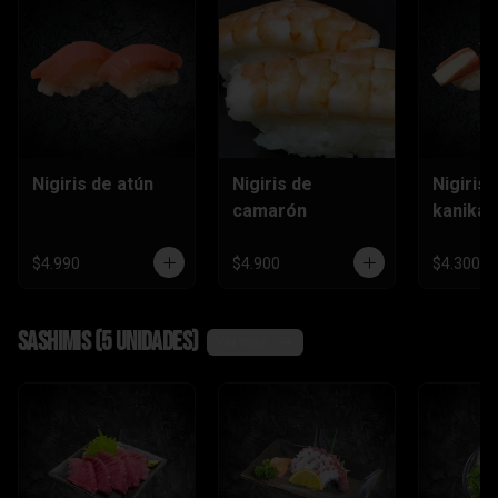
Nigiris de atún
Nigiris de
Nigiris 
camarón
kanika
$4.990
$4.900
$4.300
Sashimis (5 unidades)
Ver más