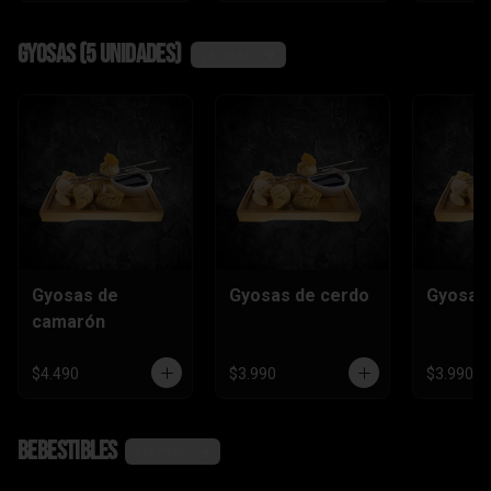
Gyosas (5 unidades)
Ver más
Gyosas de
Gyosas de cerdo
Gyosas 
camarón
$4.490
$3.990
$3.990
Bebestibles
Ver más