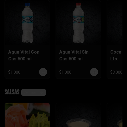
Agua Vital Con
Agua Vital Sin
Coca Co
Gas 600 ml
Gas 600 ml
Lts.
$1.000
$1.000
$3.000
Salsas
Ver más