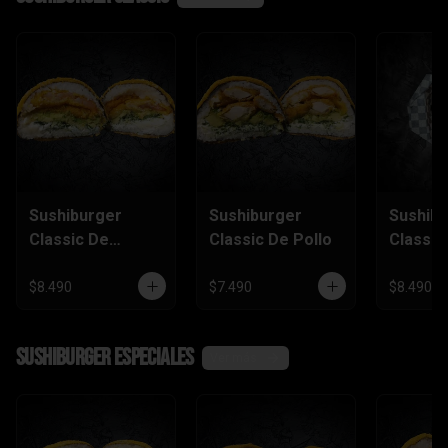
Sushiburger
Sushiburger
Sushib
Classic De
Classic De Pollo
Classic
Camarón Furai
Salmón
$8.490
$7.490
$8.490
SushiBurger Especiales
Ver más