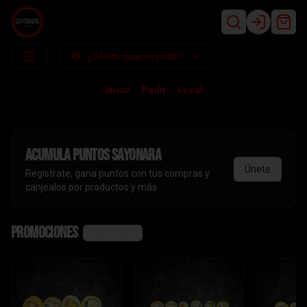
Login
¿Dónde quieres pedir?
Inicio
Pedir
Local
Acumula
puntos sayonara
Únete
Regístrate, gana puntos con tus compras y
canjealos por productos y más
Promociones
Ver más