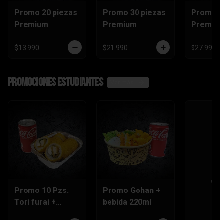
Promo 20 piezas
Promo 30 piezas
Promo 
Premium
Premium
Premi
$13.990
$21.990
$27.990
Promociones Estudiantes
Ver más
Ve
Promo 10 Pzs.
Promo Gohan +
Tori furai +
bebida 220ml
bebida 220ml