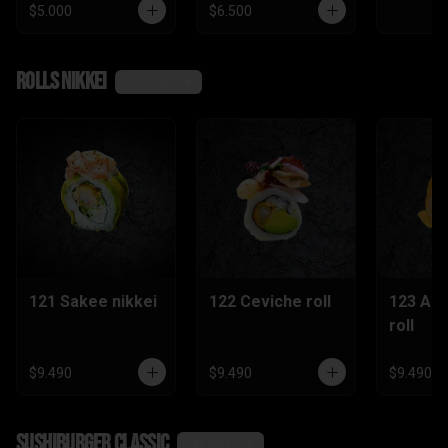
$5.000
$6.500
Rolls nikkei
Ver más
121 Sakee nikkei
122 Ceviche roll
123 Ac
roll
$9.490
$9.490
$9.490
SushiBurger Classic
Ver más