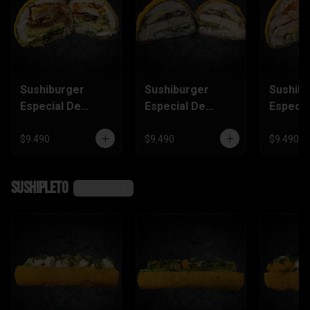
Sushiburger
Sushiburger
Sushib
Especial De
Especial De
Especia
Carne, Pollo
Palmito, Tofu,
Salmón
Furai
Champiñón
Camaró
$9.490
$9.490
$9.490
Kanika
SushiPleto
Ver más