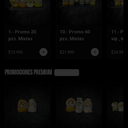
1.- Promo 20
10.- Promo 60
11.- Pr
pzs. Mixtas
pzs. Mixtas
vip , be
lts.Grat
$10.990
$21.990
$24.990
Promociones Premium
Ver más