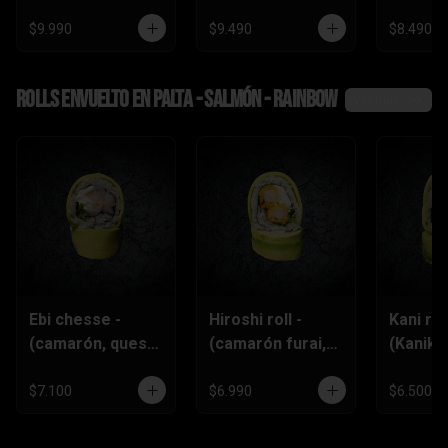
$9.990
$9.490
$8.490
Rolls envuelto en palta - salmón - rainbow
Ver más
Ebi chesse -
Hiroshi roll -
Kani roll
(camarón, queso
(camarón furai,
(Kanika
crema,
queso crema,
queso
ciboulette)
ciboulette)
crema,c
$7.100
$6.990
$6.500