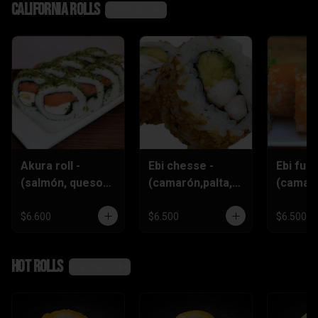
California rolls
Ver más
Akura roll -
Ebi chesse -
Ebi furai
(salmón, queso
(camarón,palta,q
(camar
crema
ueso)
furai,q
,ciboulette)
crema,c
$6.600
$6.500
$6.500
)
Hot rolls
Ver más