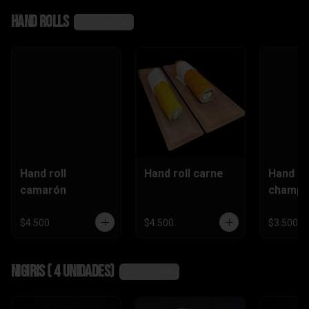
,camaró
Hand rolls
n)
Ver más
Hand roll
Hand roll carne
Hand ro
camarón
champi
$4.500
$4.500
$3.500
Nigiris ( 4 unidades)
Ver más