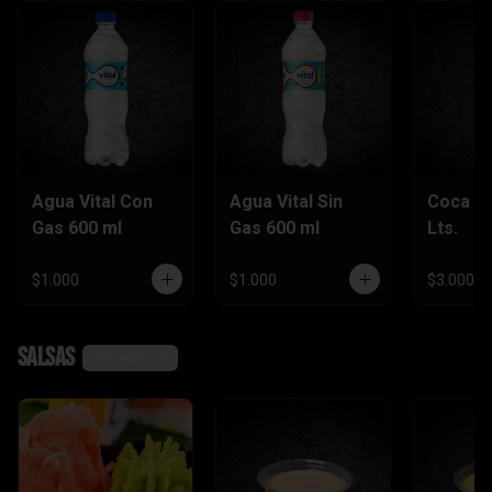
Agua Vital Con
Agua Vital Sin
Coca Co
Gas 600 ml
Gas 600 ml
Lts.
$1.000
$1.000
$3.000
Salsas
Ver más