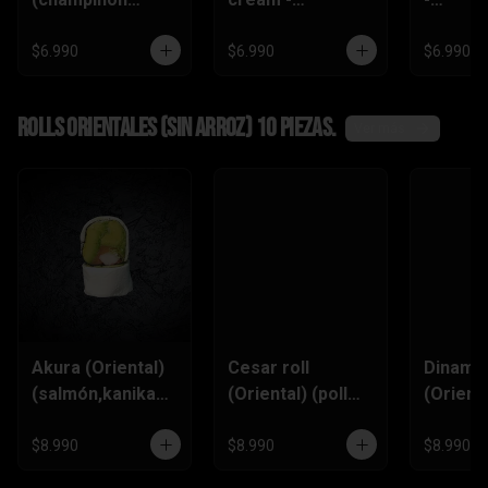
tempura ,queso
(zanahoria
(champi
crema,pimentón)
tempura,
,queso
$6.990
$6.990
$6.990
pimentón, queso
crema)
Rolls Orientales (SIN ARROZ) 10 piezas.
Ver más
Akura (Oriental)
Cesar roll
Dinamit
(salmón,kanikam
(Oriental) (pollo
(Orienta
a,palta,ciboulett
furai, queso
(kanik
e)
crema,ciboulette
,queso
$8.990
$8.990
$8.990
,pimentón)
Crema,p