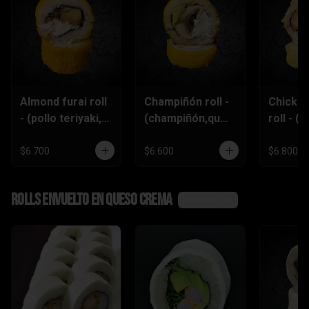
Almond furai roll
Champiñón roll -
Chicke
- (pollo teriyaki,
(champiñón,ques
roll - (p
queso
o crema,palta)
furai,p
crema,almendra
piñón)
$6.700
$6.600
$6.800
s)
Rolls envuelto en queso crema
Ver más