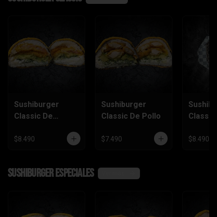
Sushiburger
Sushiburger
Sushib
Classic De
Classic De Pollo
Classic
Camarón Furai
Salmón
$8.490
$7.490
$8.490
SushiBurger Especiales
Ver más