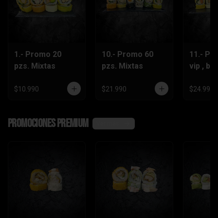
1.- Promo 20
10.- Promo 60
11.- Pr
pzs. Mixtas
pzs. Mixtas
vip , be
lts.Grat
$10.990
$21.990
$24.990
Promociones Premium
Ver más