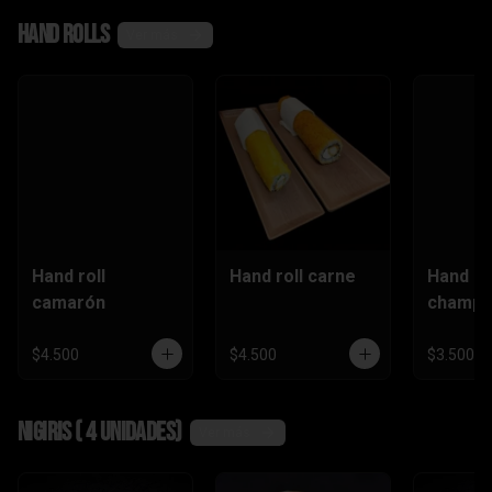
,camaró
Hand rolls
n)
Ver más
Hand roll
Hand roll carne
Hand ro
camarón
champi
$4.500
$4.500
$3.500
Nigiris ( 4 unidades)
Ver más