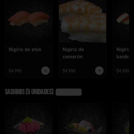
Nigiris de atún
Nigiris de
Nigiris 
camarón
kanika
$4.990
$4.900
$4.300
Sashimis (5 unidades)
Ver más