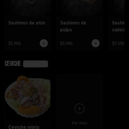
Sashimis de atún
Sashimis de
Sashimi
pulpo
salmón
$5.900
$5.990
$5.500
Ceviche
Ver más
Ver más
Ceviche mixto