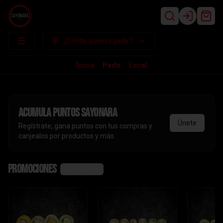
Login
¿Dónde quieres pedir?
Inicio
Pedir
Local
Acumula
puntos sayonara
Únete
Regístrate, gana puntos con tus compras y
canjealos por productos y más
Promociones
Ver más