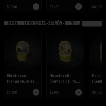
$9.990
$9.490
$8.490
Rolls envuelto en palta - salmón - rainbow
Ver más
Ebi chesse -
Hiroshi roll -
Kani roll
(camarón, queso
(camarón furai,
(Kanika
crema,
queso crema,
queso
ciboulette)
ciboulette)
crema,c
$7.100
$6.990
$6.500