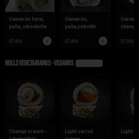
Camarón furai,
Camarón,
Carne,
palta, ciboulette
palta,cebollín
champiñ
$7.490
$7.490
$7.590
Rolls vegetarianos - veganos
Ver más
Champi cranch -
Light carrot
Light ch
(champiñón
cream -
-