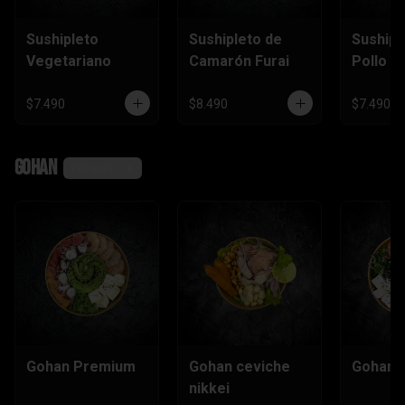
Sushipleto
Sushipleto de
Sushipl
Vegetariano
Camarón Furai
Pollo
$7.490
$8.490
$7.490
Gohan
Ver más
Gohan Premium
Gohan ceviche
Gohan e
nikkei