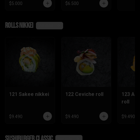
$5.000
$6.500
Rolls nikkei
Ver más
121 Sakee nikkei
122 Ceviche roll
123 Ac
roll
$9.490
$9.490
$9.490
SushiBurger Classic
Ver más