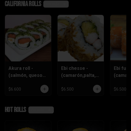
California rolls
Ver más
Akura roll -
Ebi chesse -
Ebi furai
(salmón, queso
(camarón,palta,q
(camar
crema
ueso)
furai,q
,ciboulette)
crema,c
$6.600
$6.500
$6.500
)
Hot rolls
Ver más