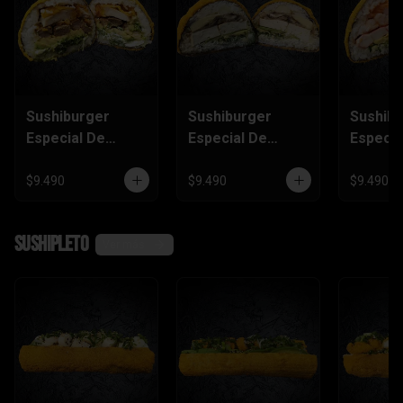
Sushiburger
Sushiburger
Sushib
Especial De
Especial De
Especia
Carne, Pollo
Palmito, Tofu,
Salmón
Furai
Champiñón
Camaró
$9.490
$9.490
$9.490
Kanika
SushiPleto
Ver más