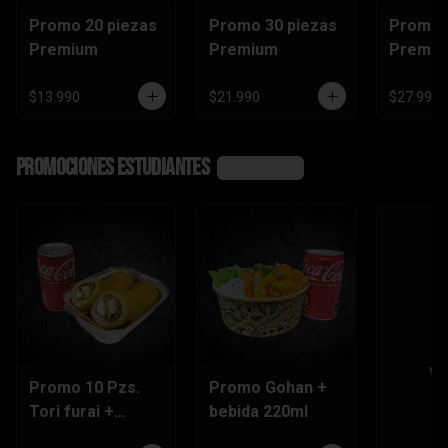
Promo 20 piezas
Promo 30 piezas
Promo 
Premium
Premium
Premi
$13.990
$21.990
$27.990
Promociones Estudiantes
Ver más
Ve
Promo 10 Pzs.
Promo Gohan +
Tori furai +
bebida 220ml
bebida 220ml