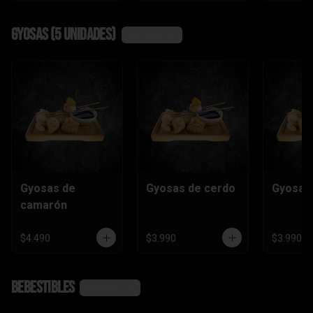
Gyosas (5 unidades)
Ver más
Gyosas de
Gyosas de cerdo
Gyosas 
camarón
$4.490
$3.990
$3.990
Bebestibles
Ver más