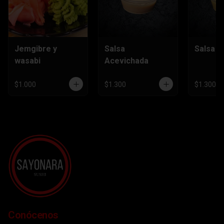
Jemgibre y
Salsa
Salsa H
wasabi
Acevichada
$1.000
$1.300
$1.300
Conócenos