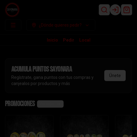
Login
¿Dónde quieres pedir?
Inicio
Pedir
Local
Acumula
puntos sayonara
Únete
Regístrate, gana puntos con tus compras y
canjealos por productos y más
Promociones
Ver más