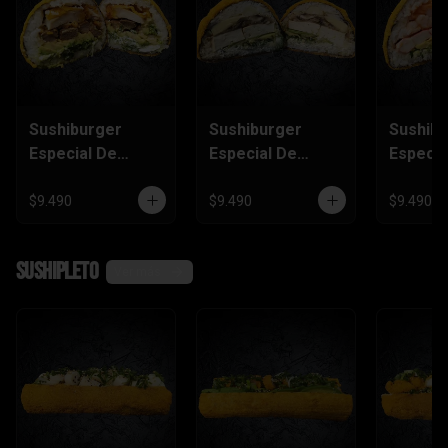
Sushiburger
Sushiburger
Sushib
Especial De
Especial De
Especia
Carne, Pollo
Palmito, Tofu,
Salmón
Furai
Champiñón
Camaró
$9.490
$9.490
$9.490
Kanika
SushiPleto
Ver más