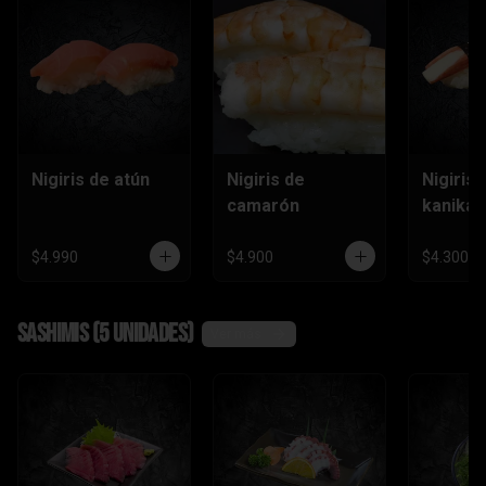
Nigiris de atún
Nigiris de
Nigiris 
camarón
kanika
$4.990
$4.900
$4.300
Sashimis (5 unidades)
Ver más