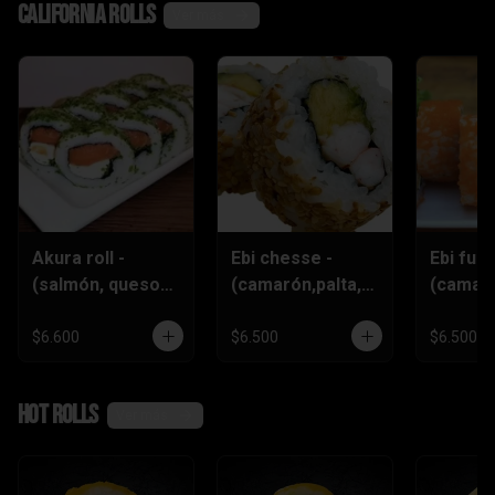
California rolls
Ver más
Akura roll -
Ebi chesse -
Ebi furai
(salmón, queso
(camarón,palta,q
(camar
crema
ueso)
furai,q
,ciboulette)
crema,c
$6.600
$6.500
$6.500
)
Hot rolls
Ver más