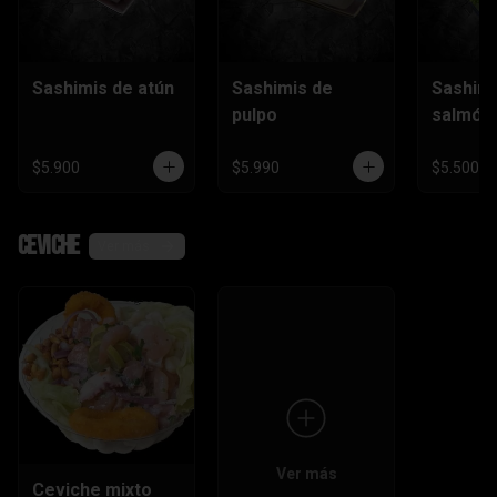
Sashimis de atún
Sashimis de
Sashimi
pulpo
salmón
$5.900
$5.990
$5.500
Ceviche
Ver más
Ver más
Ceviche mixto