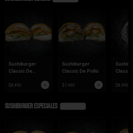
Sushiburger
Sushiburger
Sushib
Classic De
Classic De Pollo
Classic
Camarón Furai
Salmón
$8.490
$7.490
$8.490
SushiBurger Especiales
Ver más