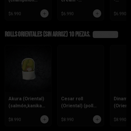
tempura ,queso
(zanahoria
(champi
crema,pimentón)
tempura,
,queso
$6.990
$6.990
$6.990
pimentón, queso
crema)
Rolls Orientales (SIN ARROZ) 10 piezas.
Ver más
Akura (Oriental)
Cesar roll
Dinamit
(salmón,kanikam
(Oriental) (pollo
(Orienta
a,palta,ciboulett
furai, queso
(kanik
e)
crema,ciboulette
,queso
$8.990
$8.990
$8.990
,pimentón)
Crema,p