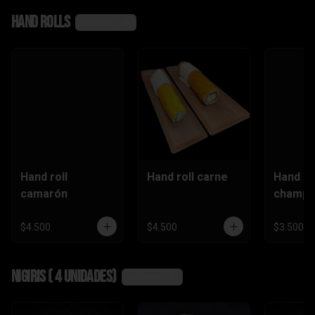
,camaró
Hand rolls
n)
Ver más
Hand roll
Hand roll carne
Hand ro
camarón
champi
$4.500
$4.500
$3.500
Nigiris ( 4 unidades)
Ver más