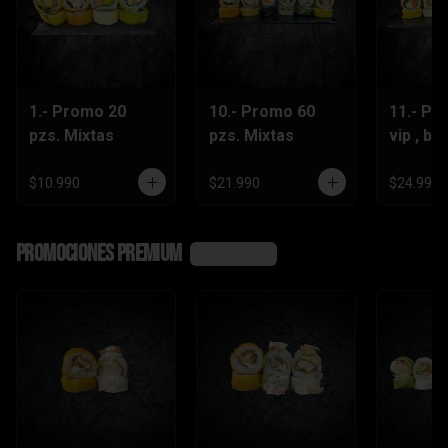
1.- Promo 20
10.- Promo 60
11.- Pr
pzs. Mixtas
pzs. Mixtas
vip , be
lts.Grat
$10.990
$21.990
$24.990
Promociones Premium
Ver más