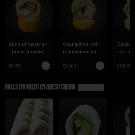
Almond furai roll
Champiñón roll -
Chicke
- (pollo teriyaki,
(champiñón,ques
roll - (p
queso
o crema,palta)
furai,p
crema,almendra
piñón)
$6.700
$6.600
$6.800
s)
Rolls envuelto en queso crema
Ver más