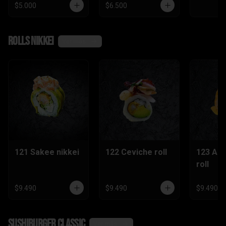
$5.000
$6.500
Rolls nikkei
Ver más
121 Sakee nikkei
122 Ceviche roll
123 Ac
roll
$9.490
$9.490
$9.490
SushiBurger Classic
Ver más