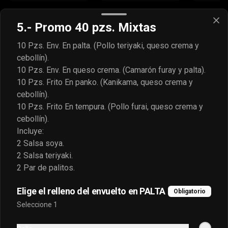
Gyosas (5 unidades)
5.- Promo 40 pzs. Mixtas
Ver más
10 Pzs. Env. En palta. (Pollo teriyaki, queso crema y
cebollín).
10 Pzs. Env. En queso crema. (Camarón furay y palta).
10 Pzs. Frito En panko. (Kanikama, queso crema y
cebollín).
10 Pzs. Frito En tempura. (Pollo furai, queso crema y
cebollín).
Incluye:
Gyosas de
Gyosas de cerdo
Gyosas 
2 Salsa soya.
camarón
2 Salsa teriyaki.
2 Par de palitos.
$4.490
$3.990
$3.990
Elige el relleno del envuelto en PALTA
Obligatorio
Seleccione 1
Bebestibles
Ver más