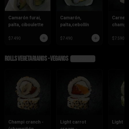
Camarón furai,
Camarón,
Carne,
palta, ciboulette
palta,cebollín
champiñ
$7.490
$7.490
$7.590
Rolls vegetarianos - veganos
Ver más
Champi cranch -
Light carrot
Light ch
(champiñón
cream -
-