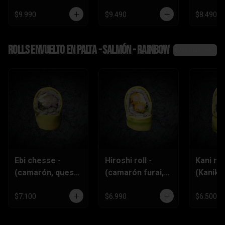
$9.990
$9.490
$8.490
Rolls envuelto en palta - salmón - rainbow
Ver más
Ebi chesse -
Hiroshi roll -
Kani roll
(camarón, queso
(camarón furai,
(Kanika
crema,
queso crema,
queso
ciboulette)
ciboulette)
crema,c
$7.100
$6.990
$6.500