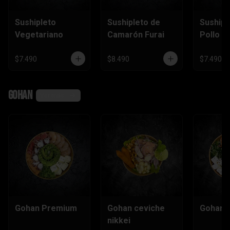
Sushipleto
Sushipleto de
Sushipl
Vegetariano
Camarón Furai
Pollo
$7.490
$8.490
$7.490
Gohan
Ver más
Gohan Premium
Gohan ceviche
Gohan e
nikkei