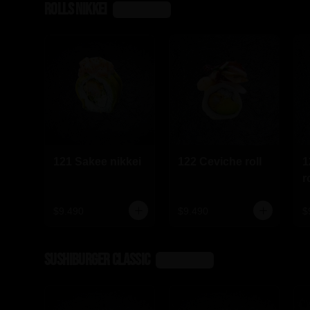
Rolls nikkei
Ver más
121 Sakee nikkei
122 Ceviche roll
1
r
$9.490
$9.490
$
SushiBurger Classic
Ver más