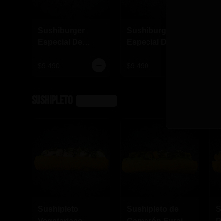
Sushiburger
Sushiburger
S
Especial De
Especial De
E
Carne, Pollo
Palmito, Tofu,
S
Furai
Champiñón
C
$9.490
$9.490
$
K
SushiPleto
Ver más
Sushipleto
Sushipleto de
S
Vegetariano
Camarón Furai
P