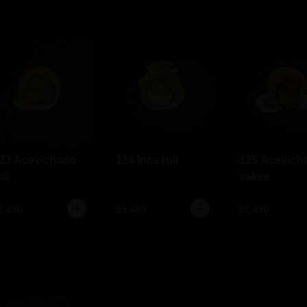
23 Acevichado
124 Inca roll
125 Acevich
oll
sakee
9.490
$9.490
$9.490