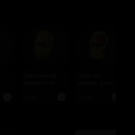
 -
Saké furai roll -
Saké roll -
T
(salmón furai,
(salmón, queso
eso
queso crema,
crema,
ciboulette)
ciboulette)
$6.990
$6.990