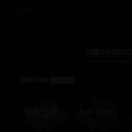
Categorías
¿Dónde quieres pedir?
Inicio
Pedir
Local
Acumula
puntos say
Regístrate, gana puntos 
Promociones
Ver más