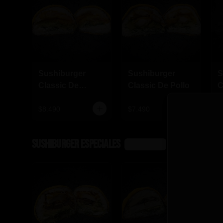
Sushiburger
Sushiburger
S
Classic De
Classic De Pollo
C
Camarón Furai
S
$8.490
$7.490
$
SushiBurger Especiales
Ver más