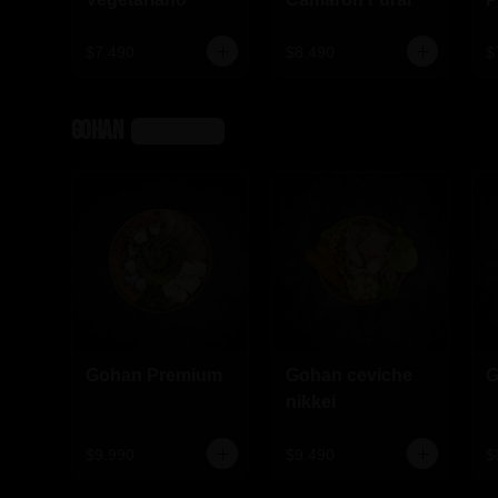
$7.490
$8.490
$
Gohan
Ver más
Gohan Premium
Gohan ceviche
G
nikkei
$9.990
$9.490
$