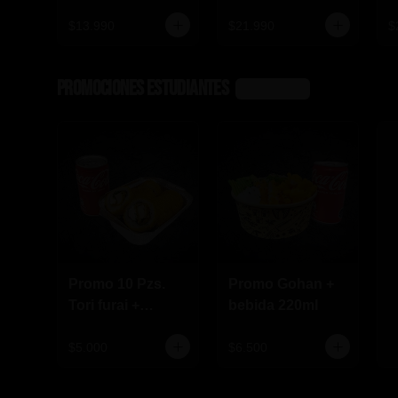
$13.990
$21.990
$
Promociones Estudiantes
Ver más
Promo 10 Pzs.
Promo Gohan +
Tori furai +
bebida 220ml
bebida 220ml
$5.000
$6.500