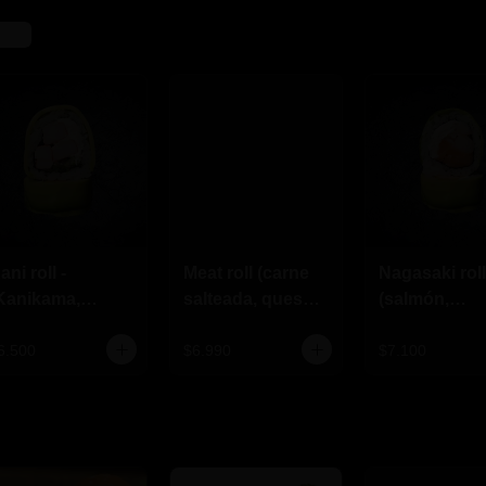
ani roll -
Meat roll (carne
Nagasaki roll
Kanikama,
salteada, queso
(salmón,
ueso
crema y
camarón ,qu
rema,cebollin)
ciboulette)
crema)
6.500
$6.990
$7.100