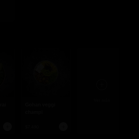
Ver más
rai
Gohan veggi
champi
$7.490