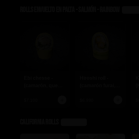
Rolls envuelto en palta - salmón - rainbow
Ver más
Ebi chesse -
Hiroshi roll -
K
(camarón, queso
(camarón furai,
(
crema,
queso crema,
q
ciboulette)
ciboulette)
c
$7.100
$6.990
$
California rolls
Ver más