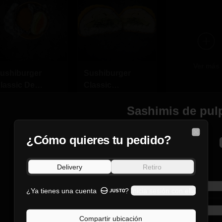
Ver más
ushiburger
Sushiburger
lassic De
Classic
almón
Vegetariano
Sashimis de pul
8.490
$7.490
Elige Tu Salsa
¿Cómo quieres tu pedido?
Close
Preferida
Seleccione 1
Delivery
Retiro
Salsa soya
¿Ya tienes una cuenta
?
Inicia sesión con ella
Salsa Teriyaki (Dulce)
Compartir ubicación