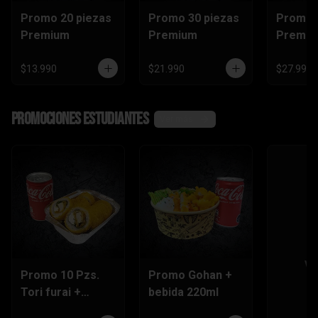
Promo 20 piezas
Promo 30 piezas
Promo 
Premium
Premium
Premi
$13.990
$21.990
$27.990
Promociones Estudiantes
Ver más
Ve
Promo 10 Pzs.
Promo Gohan +
Tori furai +
bebida 220ml
bebida 220ml