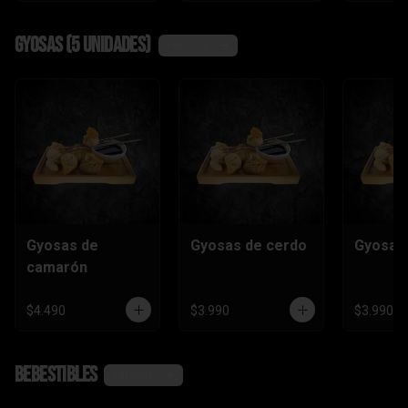
Gyosas (5 unidades)
Ver más
Gyosas de
Gyosas de cerdo
Gyosas 
camarón
$4.490
$3.990
$3.990
Bebestibles
Ver más