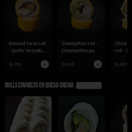
Almond furai roll
Champiñón roll -
Chicke
- (pollo teriyaki,
(champiñón,ques
roll - (p
queso
o crema,palta)
furai,p
crema,almendra
piñón)
$6.700
$6.600
$6.800
s)
Rolls envuelto en queso crema
Ver más