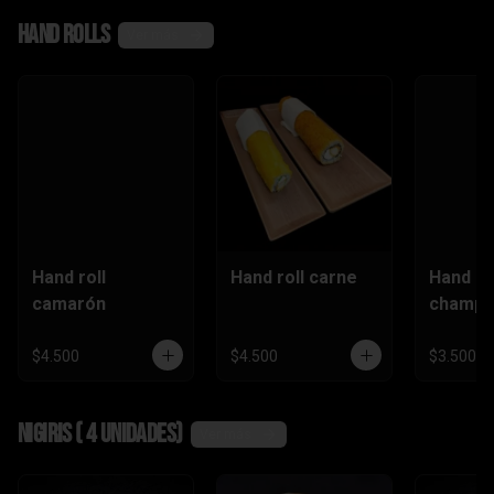
,camaró
Hand rolls
n)
Ver más
Hand roll
Hand roll carne
Hand ro
camarón
champi
$4.500
$4.500
$3.500
Nigiris ( 4 unidades)
Ver más