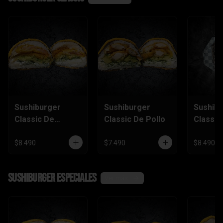
Sushiburger
Sushiburger
Sushib
Classic De
Classic De Pollo
Classic
Camarón Furai
Salmón
$8.490
$7.490
$8.490
SushiBurger Especiales
Ver más