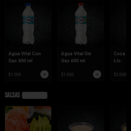
Agua Vital Con
Agua Vital Sin
Coca Co
Gas 600 ml
Gas 600 ml
Lts.
$1.000
$1.000
$3.000
Salsas
Ver más