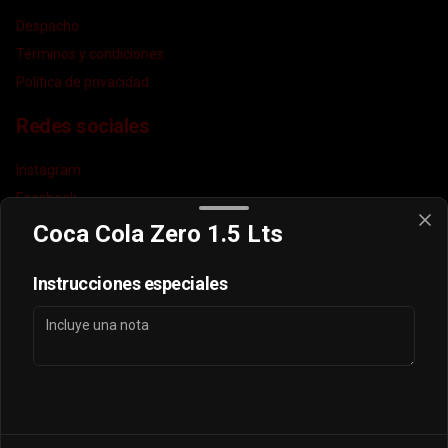
Despacho
Términos y condiciones
Política de privacidad
Redes sociales
Instagram
Facebook
TikTok
Coca Cola Zero 1.5 Lts
Mi cuenta
Instrucciones especiales
Pedir
puntos sayonara
Iniciar sesión
Powered by