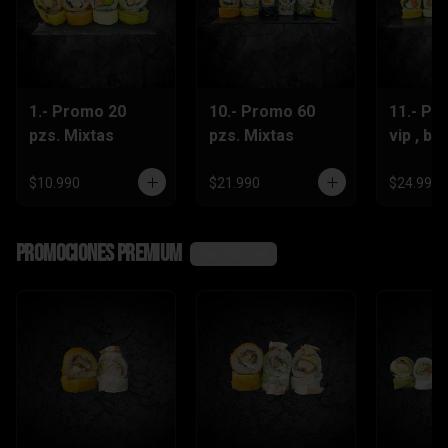
1.- Promo 20
10.- Promo 60
11.- Pr
pzs. Mixtas
pzs. Mixtas
vip , be
lts.Grat
$10.990
$21.990
$24.990
Promociones Premium
Ver más