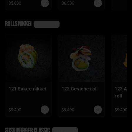
$5.000
$6.500
Rolls nikkei
Ver más
121 Sakee nikkei
122 Ceviche roll
123 Ac
roll
$9.490
$9.490
$9.490
SushiBurger Classic
Ver más