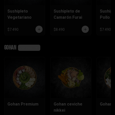
Sushipleto
Sushipleto de
Sushipl
Vegetariano
Camarón Furai
Pollo
$7.490
$8.490
$7.490
Gohan
Ver más
Gohan Premium
Gohan ceviche
Gohan e
nikkei