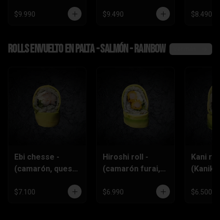
$9.990
$9.490
$8.490
Rolls envuelto en palta - salmón - rainbow
Ver más
Ebi chesse -
Hiroshi roll -
Kani roll
(camarón, queso
(camarón furai,
(Kanika
crema,
queso crema,
queso
ciboulette)
ciboulette)
crema,c
$7.100
$6.990
$6.500