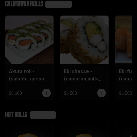
California rolls
Ver más
Akura roll -
Ebi chesse -
Ebi furai
(salmón, queso
(camarón,palta,q
(camar
crema
ueso)
furai,q
,ciboulette)
crema,c
$6.600
$6.500
$6.500
)
Hot rolls
Ver más