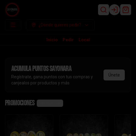
Login
¿Dónde quieres pedir?
Inicio
Pedir
Local
Acumula
puntos sayonara
Únete
Regístrate, gana puntos con tus compras y
canjealos por productos y más
Promociones
Ver más