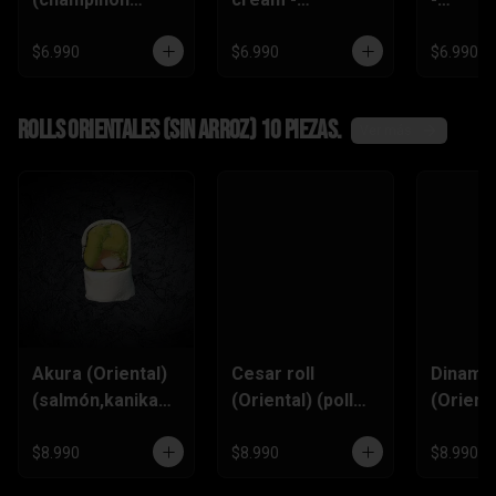
tempura ,queso
(zanahoria
(champi
crema,pimentón)
tempura,
,queso
$6.990
$6.990
$6.990
pimentón, queso
crema)
Rolls Orientales (SIN ARROZ) 10 piezas.
Ver más
Akura (Oriental)
Cesar roll
Dinamit
(salmón,kanikam
(Oriental) (pollo
(Orienta
a,palta,ciboulett
furai, queso
(kanik
e)
crema,ciboulette
,queso
$8.990
$8.990
$8.990
,pimentón)
Crema,p