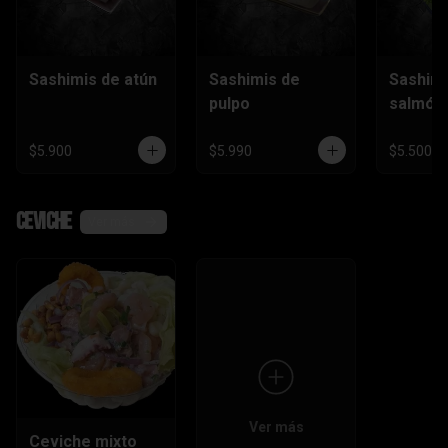
Sashimis de atún
Sashimis de
Sashimi
pulpo
salmón
$5.900
$5.990
$5.500
Ceviche
Ver más
Ver más
Ceviche mixto