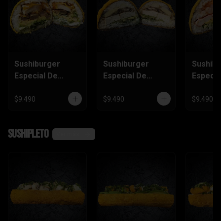
Sushiburger
Sushiburger
Sushib
Especial De
Especial De
Especia
Carne, Pollo
Palmito, Tofu,
Salmón
Furai
Champiñón
Camaró
$9.490
$9.490
$9.490
Kanika
SushiPleto
Ver más