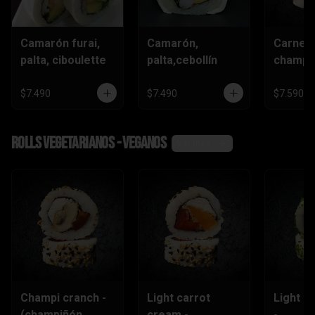
Camarón furai,
Camarón,
Carne,
palta, ciboulette
palta,cebollín
champiñ
$7.490
$7.490
$7.590
Rolls vegetarianos - veganos
Ver más
Champi cranch -
Light carrot
Light ch
(champiñón
cream -
-