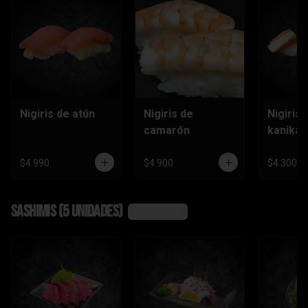
Nigiris de atún
Nigiris de
Nigiris 
camarón
kanika
$4.990
$4.900
$4.300
Sashimis (5 unidades)
Ver más