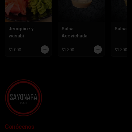
Jemgibre y
Salsa
Salsa H
wasabi
Acevichada
$1.000
$1.300
$1.300
Conócenos