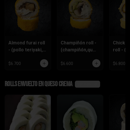
Almond furai roll
Champiñón roll -
Chicke
- (pollo teriyaki,
(champiñón,ques
roll - (p
queso
o crema,palta)
furai,p
crema,almendra
piñón)
$6.700
$6.600
$6.800
s)
Rolls envuelto en queso crema
Ver más