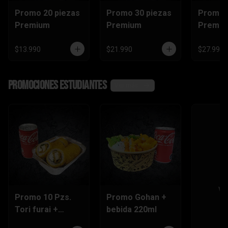
Promo 20 piezas
Promo 30 piezas
Promo 
Premium
Premium
Premi
$13.990
$21.990
$27.990
Promociones Estudiantes
Ver más
Ve
Promo 10 Pzs.
Promo Gohan +
Tori furai +
bebida 220ml
bebida 220ml