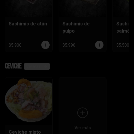
Sashimis de atún
Sashimis de
Sashimi
pulpo
salmón
$5.900
$5.990
$5.500
Ceviche
Ver más
Ver más
Ceviche mixto