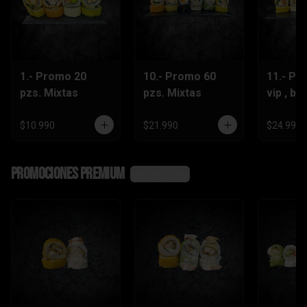
1.- Promo 20
10.- Promo 60
11.- Pr
pzs. Mixtas
pzs. Mixtas
vip , be
lts.Grat
$10.990
$21.990
$24.990
Promociones Premium
Ver más