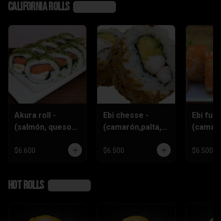
California rolls
Ver más
Akura roll -
Ebi chesse -
Ebi furai
(salmón, queso
(camarón,palta,q
(camar
crema
ueso)
furai,q
,ciboulette)
crema,c
$6.600
$6.500
$6.500
)
Hot rolls
Ver más