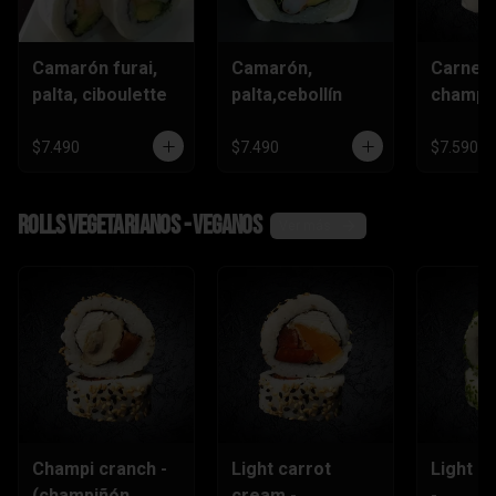
Camarón furai,
Camarón,
Carne,
palta, ciboulette
palta,cebollín
champiñ
$7.490
$7.490
$7.590
Rolls vegetarianos - veganos
Ver más
Champi cranch -
Light carrot
Light ch
(champiñón
cream -
-