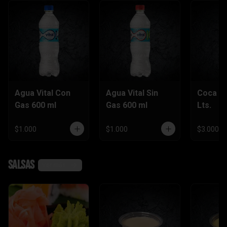
Agua Vital Con
Agua Vital Sin
Coca Co
Gas 600 ml
Gas 600 ml
Lts.
$1.000
$1.000
$3.000
Salsas
Ver más