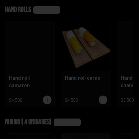
,camaró
Hand rolls
n)
Ver más
Hand roll
Hand roll carne
Hand ro
camarón
champi
$4.500
$4.500
$3.500
Nigiris ( 4 unidades)
Ver más