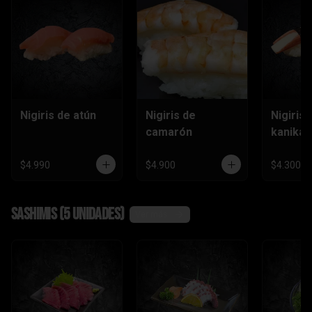
Nigiris de atún
Nigiris de
Nigiris 
camarón
kanika
$4.990
$4.900
$4.300
Sashimis (5 unidades)
Ver más