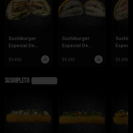
Sushiburger
Sushiburger
Sushib
Especial De
Especial De
Especia
Carne, Pollo
Palmito, Tofu,
Salmón
Furai
Champiñón
Camaró
$9.490
$9.490
$9.490
Kanika
SushiPleto
Ver más