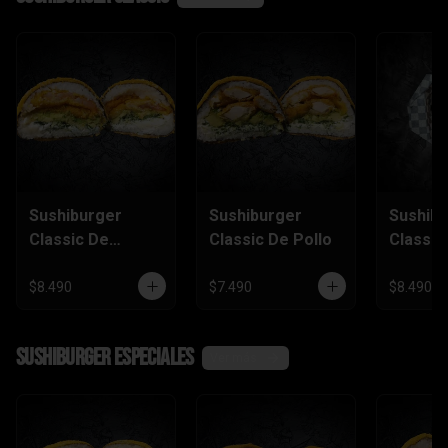
Sushiburger
Sushiburger
Sushib
Classic De
Classic De Pollo
Classic
Camarón Furai
Salmón
$8.490
$7.490
$8.490
SushiBurger Especiales
Ver más