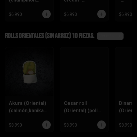
tempura ,queso
(zanahoria
(champi
crema,pimentón)
tempura,
,queso
$6.990
$6.990
$6.990
pimentón, queso
crema)
Rolls Orientales (SIN ARROZ) 10 piezas.
Ver más
Akura (Oriental)
Cesar roll
Dinamit
(salmón,kanikam
(Oriental) (pollo
(Orienta
a,palta,ciboulett
furai, queso
(kanik
e)
crema,ciboulette
,queso
$8.990
$8.990
$8.990
,pimentón)
Crema,p