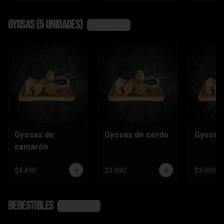
Gyosas (5 unidades)
Ver más
Gyosas de
Gyosas de cerdo
Gyosas 
camarón
$4.490
$3.990
$3.990
Bebestibles
Ver más