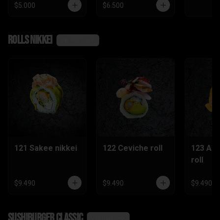
$5.000
$6.500
Rolls nikkei
Ver más
121 Sakee nikkei
122 Ceviche roll
123 Ac
roll
$9.490
$9.490
$9.490
SushiBurger Classic
Ver más