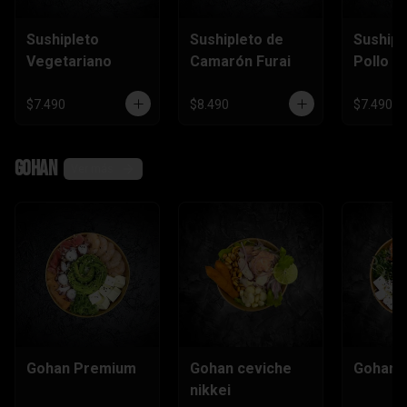
Sushipleto
Sushipleto de
Sushipl
Vegetariano
Camarón Furai
Pollo
$7.490
$8.490
$7.490
Gohan
Ver más
Gohan Premium
Gohan ceviche
Gohan e
nikkei