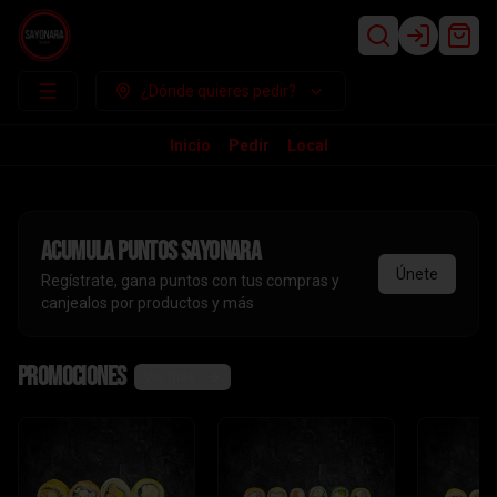
Login
¿Dónde quieres pedir?
Inicio
Pedir
Local
Acumula
puntos sayonara
Únete
Regístrate, gana puntos con tus compras y
canjealos por productos y más
Promociones
Ver más