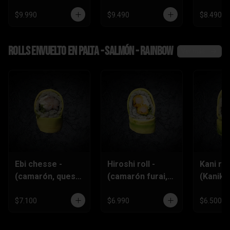
$9.990
$9.490
$8.490
Rolls envuelto en palta - salmón - rainbow
Ver más
Ebi chesse -
Hiroshi roll -
Kani roll
(camarón, queso
(camarón furai,
(Kanika
crema,
queso crema,
queso
ciboulette)
ciboulette)
crema,c
$7.100
$6.990
$6.500