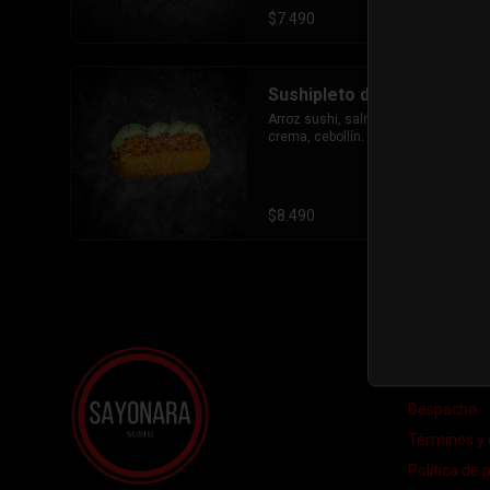
$7.490
Sushipleto de Salmón
Arroz sushi, salmòn, palta ,queso 
crema, cebollín.
$8.490
Conóce
Despacho
Términos y 
Política de 