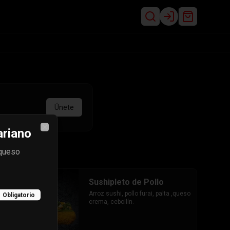
Login
Únete
ariano
Close
,queso
Sushipleto de Pollo
Arroz sushi, pollo furai, palta ,queso 
Obligatorio
crema, cebollín.