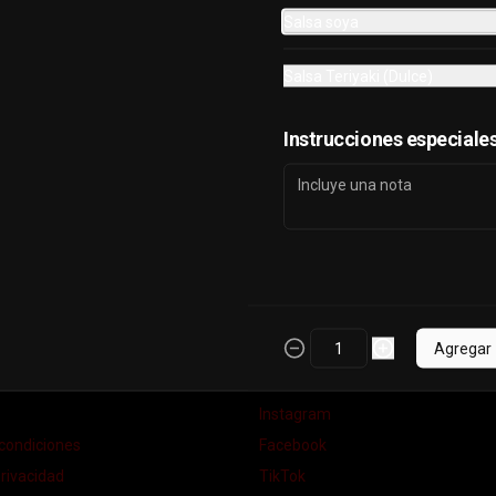
$8.490
Salsa soya
Salsa Teriyaki (Dulce)
Instrucciones especiale
Agregar
nos
Redes sociales
Instagram
condiciones
Facebook
privacidad
TikTok