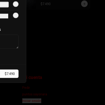
$7.490
s
$7.490
Mi cuenta
Pedir
puntos sayonara
Iniciar sesión