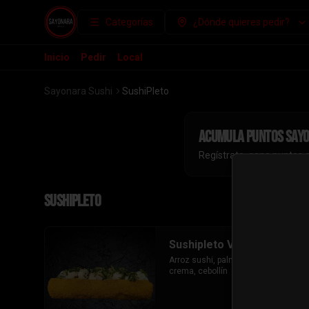
Categorías
¿Dónde quieres pedir?
Inicio
Pedir
Local
Sayonara Sushi
SushiPleto
Acumula
puntos say
Regístrate, gana puntos 
SushiPleto
Sushipleto Vegetariano
Arroz sushi, palmito, palta ,queso 
crema, cebollín