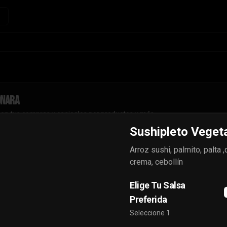
onara
con tus compras y canjealos por productos y más
Sushipleto Veget
Arroz sushi, palmito, palta 
crema, cebollín
Sushipleto de Camarón
Elige Tu Salsa
Furai
Preferida
Arroz sushi, camaròn furai, palta 
,queso crema, cebollín.
Seleccione 1