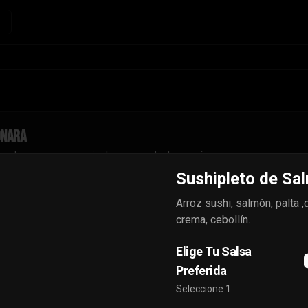
onara
con tus compras y canjealos por productos y más
Sushipleto de Sa
Arroz sushi, salmòn, palta 
crema, cebollín.
Sushipleto de Camarón
Elige Tu Salsa
Furai
Preferida
Arroz sushi, camaròn furai, palta 
,queso crema, cebollín.
Seleccione 1