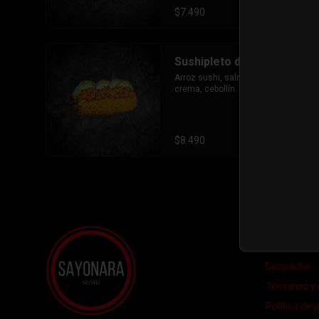
$7.490
Sushipleto de Salmón
Arroz sushi, salmòn, palta ,queso 
crema, cebollín.
$8.490
Conóce
Despacho
Términos y 
Política de 