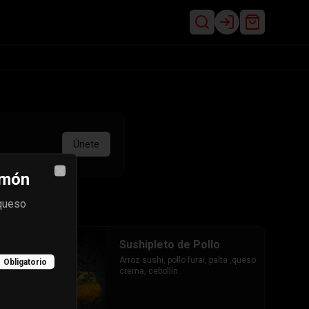
Login
Únete
lmón
Close
,queso
Sushipleto de Pollo
Arroz sushi, pollo furai, palta ,queso 
Obligatorio
crema, cebollín.