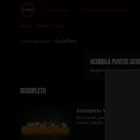
Categorías
¿Dónde quieres pedir?
Inicio
Pedir
Local
Sayonara Sushi
SushiPleto
Acumula
puntos say
Regístrate, gana puntos 
SushiPleto
Sushipleto Vegetariano
Arroz sushi, palmito, palta ,queso 
crema, cebollín