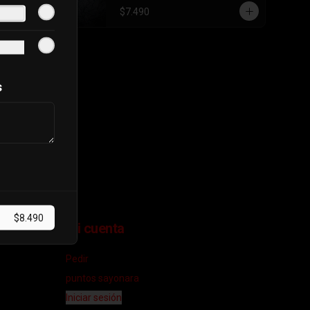
$7.490
s
$8.490
Mi cuenta
Pedir
puntos sayonara
Iniciar sesión