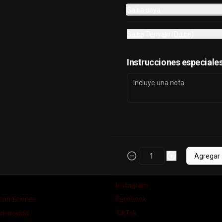
$8.490
Salsa soya
Salsa Teriyaki (Dulce)
Instrucciones especiale
Agregar
nos
Redes sociales
Instagram
condiciones
Facebook
privacidad
TikTok