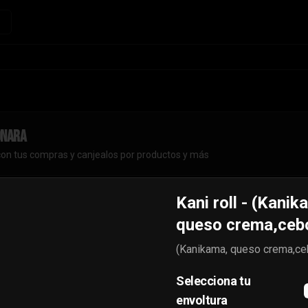
onara
con tus compras y canjealos por productos y más
Kani roll - (Kanik
queso crema,cebo
Hiroshi roll - (camarón
(Kanikama, queso crema,ceb
furai, queso crema,
ciboulette)
(camarón furai, queso crema, 
Selecciona tu
ciboulette)
envoltura