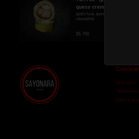
queso crema, ciboulette)
(pollo furai, queso crema, 
ciboulette)
$6.790
Conóce
Despacho
Términos y 
Política de 