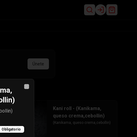
Login
Únete
ama,
Close
llin)
Kani roll - (Kanikama,
ollin)
queso crema,cebollin)
(Kanikama, queso crema,cebollin)
Obligatorio