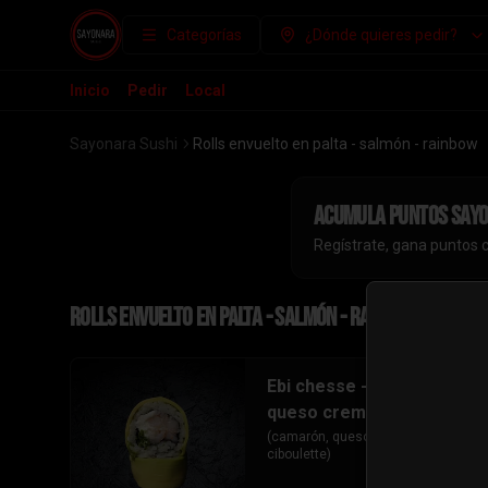
Categorías
¿Dónde quieres pedir?
Inicio
Pedir
Local
Sayonara Sushi
Rolls envuelto en palta - salmón - rainbow
Acumula
puntos say
Regístrate, gana puntos 
Rolls envuelto en palta - salmón - rainbow
Ebi chesse - (camarón,
queso crema, ciboulette)
(camarón, queso crema, 
ciboulette)