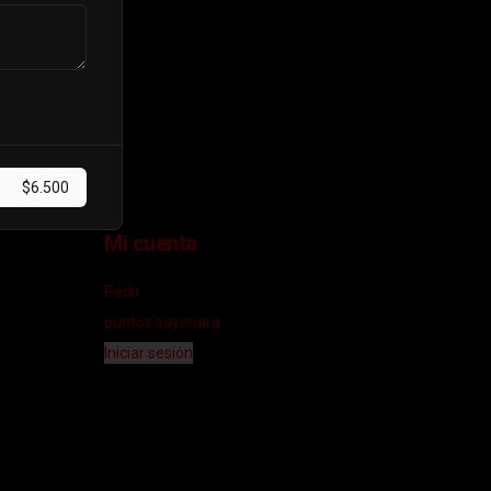
$6.500
Mi cuenta
Pedir
puntos sayonara
Iniciar sesión