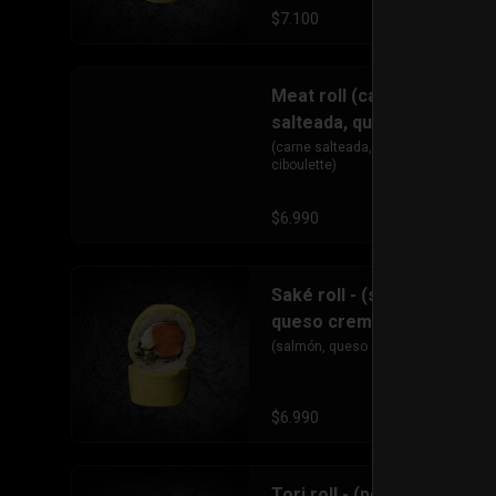
$7.100
Meat roll (carne
salteada, queso crema y
ciboulette)
(carne salteada, queso crema y 
ciboulette)
$6.990
Saké roll - (salmón,
queso crema, ciboulette)
(salmón, queso crema, ciboulette)
$6.990
Tori roll - (pollo furai,