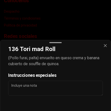
Conócenos
Despacho
Términos y condiciones
Política de privacidad
Redes sociales
Instagram
136 Tori mad Roll
Facebook
(Pollo furai, palta) envuelto en queso crema y banana
TikTok
cubierto de souffle de quinoa.
Mi cuenta
Instrucciones especiales
Pedir
puntos sayonara
Iniciar sesión