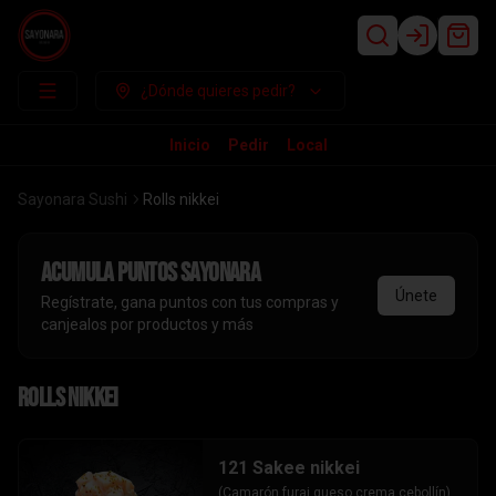
Login
¿Dónde quieres pedir?
Inicio
Pedir
Local
Sayonara Sushi
Rolls nikkei
Acumula
puntos sayonara
Únete
Regístrate, gana puntos con tus compras y
canjealos por productos y más
Rolls nikkei
121 Sakee nikkei
(Camarón furai,queso crema,cebollín) 