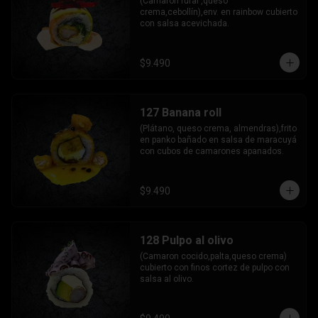
(Camarón furai ,queso 
crema,cebollín),env. en rainbow cubierto 
con salsa acevichada.
$9.490
127 Banana roll
(Plátano, queso crema, almendras),frito 
en panko bañado en salsa de maracuyá 
con cubos de camarones apanados.
$9.490
128 Pulpo al olivo
(Camaron cocido,palta,queso crema) 
cubierto con finos cortez de pulpo con 
salsa al olivo.