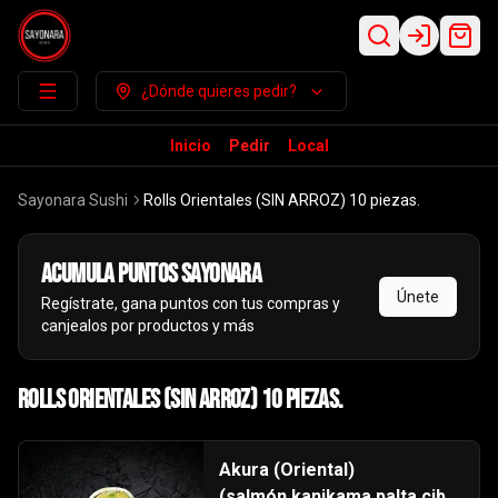
Login
¿Dónde quieres pedir?
Inicio
Pedir
Local
Sayonara Sushi
Rolls Orientales (SIN ARROZ) 10 piezas.
Acumula
puntos sayonara
Únete
Regístrate, gana puntos con tus compras y
canjealos por productos y más
Rolls Orientales (SIN ARROZ) 10 piezas.
Akura (Oriental)
(salmón,kanikama,palta,cibo