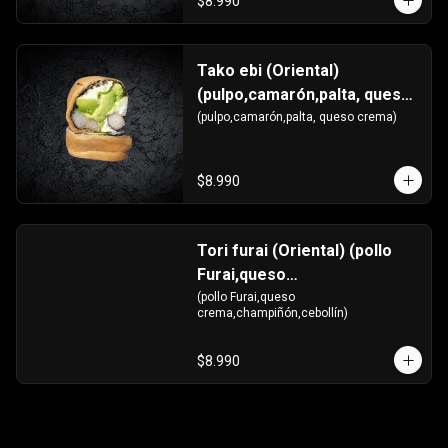
$8.990
Tako ebi (Oriental)
(pulpo,camarón,palta, queso
crema)
(pulpo,camarón,palta, queso crema)
$8.990
Tori furai (Oriental) (pollo
Furai,queso
crema,champiñón,cebollín)
(pollo Furai,queso 
crema,champiñón,cebollín)
$8.990