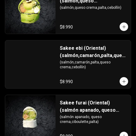
(salmón,queso
crema,palta,cebollín)
(salmón,queso crema,palta,cebollín)
$8.990
Sakee ebi (Oriental)
(salmón,camarón,palta,ques
o crema,cebollín)
(salmón,camarón,palta,queso 
crema,cebollín)
$8.990
Sakee furai (Oriental)
(salmón apanado, queso
crema,ciboulette,palta)
(salmón apanado, queso 
crema,ciboulette,palta)