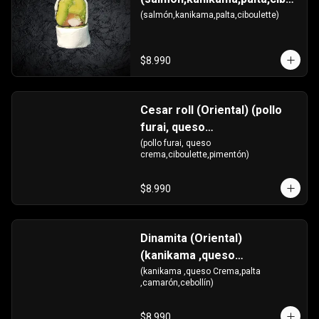
ulette)
(salmón,kanikama,palta,ciboulette)
$8.990
Cesar roll (Oriental) (pollo
furai, queso
crema,ciboulette,pimentón)
(pollo furai, queso 
crema,ciboulette,pimentón)
$8.990
Dinamita (Oriental)
(kanikama ,queso
Crema,palta
(kanikama ,queso Crema,palta 
,camarón,cebollín)
,camarón,cebollín)
$8.990