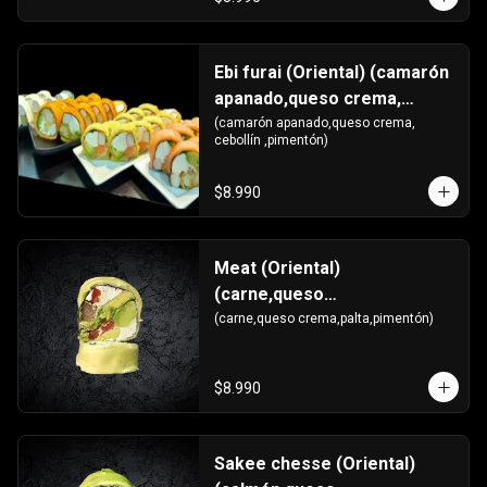
Ebi furai (Oriental) (camarón
apanado,queso crema,
cebollín ,pimentón)
(camarón apanado,queso crema, 
cebollín ,pimentón)
$8.990
Meat (Oriental)
(carne,queso
crema,palta,pimentón)
(carne,queso crema,palta,pimentón)
$8.990
Sakee chesse (Oriental)