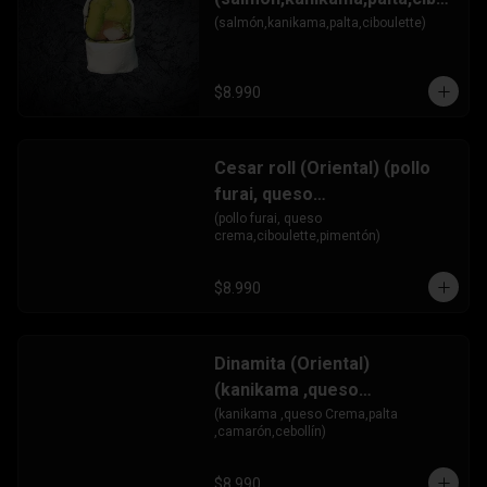
ulette)
(salmón,kanikama,palta,ciboulette)
$8.990
Cesar roll (Oriental) (pollo
furai, queso
crema,ciboulette,pimentón)
(pollo furai, queso 
crema,ciboulette,pimentón)
$8.990
Dinamita (Oriental)
(kanikama ,queso
Crema,palta
(kanikama ,queso Crema,palta 
,camarón,cebollín)
,camarón,cebollín)
$8.990