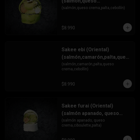
(salmón,queso
crema,palta,cebollín)
(salmón,queso crema,palta,cebollín)
$8.990
Sakee ebi (Oriental)
(salmón,camarón,palta,ques
o crema,cebollín)
(salmón,camarón,palta,queso 
crema,cebollín)
$8.990
Sakee furai (Oriental)
(salmón apanado, queso
crema,ciboulette,palta)
(salmón apanado, queso 
crema,ciboulette,palta)