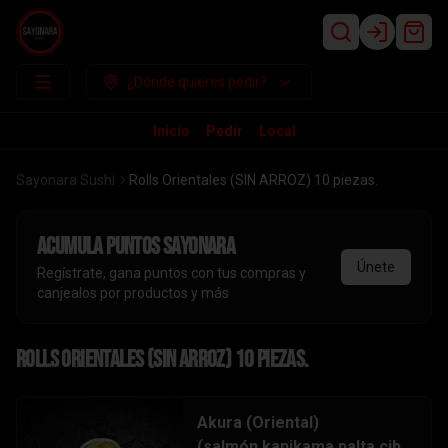
Login
¿Dónde quieres pedir?
Inicio
Pedir
Local
Sayonara Sushi
Rolls Orientales (SIN ARROZ) 10 piezas.
Acumula
puntos sayonara
Únete
Regístrate, gana puntos con tus compras y
canjealos por productos y más
Rolls Orientales (SIN ARROZ) 10 piezas.
Akura (Oriental)
(salmón,kanikama,palta,cibo