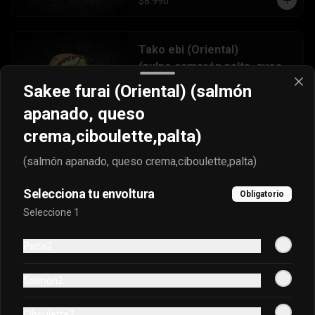
$8.990
Tako ebi (Oriental)
(pulpo,camarón,palta, queso
crema)
(pulpo,camarón,palta, queso crema)
Sakee furai (Oriental) (salmón
apanado, queso
$8.990
crema,ciboulette,palta)
(salmón apanado, queso crema,ciboulette,palta)
Tori furai (Oriental) (pollo
Selecciona tu envoltura
Furai,queso
Obligatorio
crema,champiñón,cebollín)
(pollo Furai,queso 
Seleccione 1
crema,champiñón,cebollín)
Palta2
$8.990
Salmón2
Ciboulette2