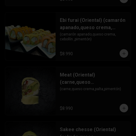
Ebi furai (Oriental) (camarón
apanado,queso crema,
cebollín ,pimentón)
(camarón apanado,queso crema, 
cebollín ,pimentón)
$8.990
Meat (Oriental)
(carne,queso
crema,palta,pimentón)
(carne,queso crema,palta,pimentón)
$8.990
Sakee chesse (Oriental)