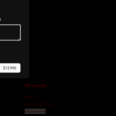
s
$13.990
Mi cuenta
Pedir
puntos sayonara
Iniciar sesión