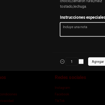
choclo,camarón furai,maíz
tostado,lechuga.
Instrucciones especiale
Agregar
nos
Redes sociales
Instagram
condiciones
Facebook
privacidad
TikTok