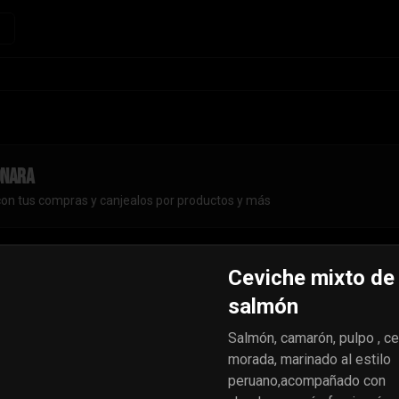
onara
con tus compras y canjealos por productos y más
Ceviche mixto de
salmón
Salmón, camarón, pulpo , ce
morada, marinado al estilo
peruano,acompañado con