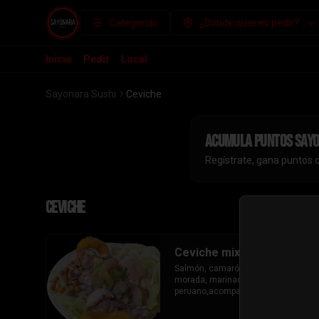
Categorías
¿Dónde quieres pedir?
Inicio
Pedir
Local
Sayonara Sushi
Ceviche
Acumula
puntos say
Regístrate, gana puntos 
Ceviche
Ceviche mixto de salmón
Salmón, camarón, pulpo , cebolla 
morada, marinado al estilo 
peruano,acompañado con 
choclo,camarón furai,maíz 
tostado,lechuga.