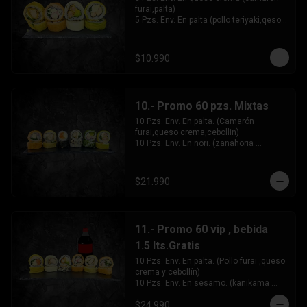
furai,palta)

5 Pzs. Env. En palta (pollo teriyaki,qeso 
crema,cebollin)

5 Pzs. Frito. En panko (kanikama,queso 
crema,cebollin)

$10.990
5 Pzs. Frito. En tempura (pollo 
furai,queso crema,cebollin)

Incluye:

1 Salsa soya.

10.- Promo 60 pzs. Mixtas
1 Salsa teriyaki.

1 Par de palitos.
10 Pzs. Env. En palta. (Camarón 
furai,queso crema,cebollin)

10 Pzs. Env. En nori. (zanahoria 
tempura,queso crema)

10 Pzs. Env. En sésamo. (Pollo 
furai,queso crema,cebollin)

$21.990
10 Pzs. Env. En ciboulette. 
(Kanikama,queso crema,palta)

10 Pzs. Frito En panko. (Camarón,queso 
crema,cebollin)

11.- Promo 60 vip , bebida
10 Pzs. Frito En tempura. (pollo 
furai,queso crema,cebollin)

1.5 lts.Gratis
Incluye:

10 Pzs. Env. En palta. (Pollo furai ,queso 
3 Salsa soya.

crema y cebollín)

3 Salsa teriyaki.

10 Pzs. Env. En sesamo. (kanikama 
4 Par de palitos.
furai,queso crema y palta)

$24.990
10 Pzs. Env. En queso crema. (Pollo 