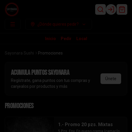
Login
¿Dónde quieres pedir?
Inicio
Pedir
Local
Sayonara Sushi
Promociones
Acumula
puntos sayonara
Únete
Regístrate, gana puntos con tus compras y
canjealos por productos y más
Promociones
1.- Promo 20 pzs. Mixtas
5 Pzs. Env. En queso crema (camarón 