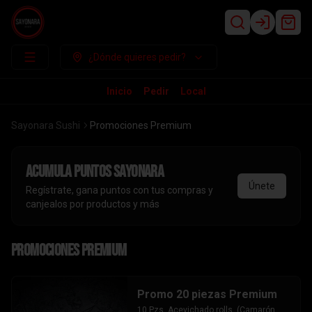
Login
¿Dónde quieres pedir?
Inicio
Pedir
Local
Sayonara Sushi
Promociones Premium
Acumula
puntos sayonara
Únete
Regístrate, gana puntos con tus compras y
canjealos por productos y más
Promociones Premium
Promo 20 piezas Premium
10 Pzs. Acevichado rolls. (Camarón 