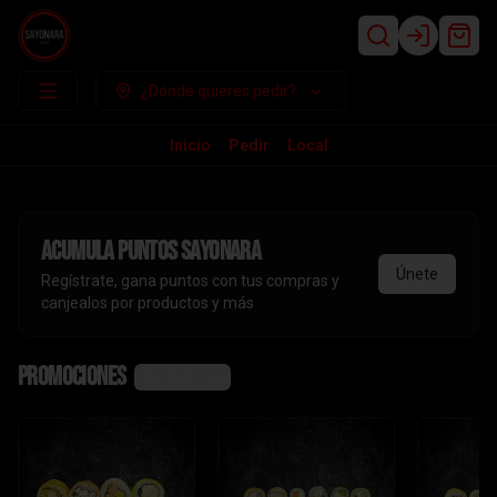
Login
¿Dónde quieres pedir?
Inicio
Pedir
Local
Acumula
puntos sayonara
Únete
Regístrate, gana puntos con tus compras y
canjealos por productos y más
Promociones
Ver más