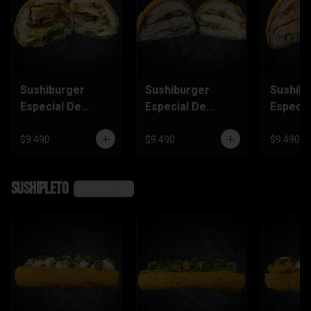
Sushiburger
Sushiburger
Sushib
Especial De
Especial De
Especia
Carne, Pollo
Palmito, Tofu,
Salmón
Furai
Champiñón
Camaró
$9.490
$9.490
$9.490
Kanika
SushiPleto
Ver más