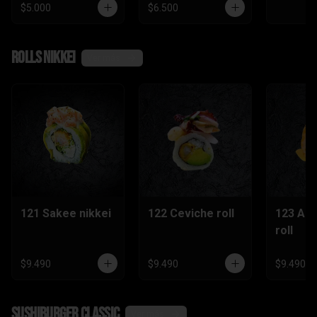
$5.000
$6.500
Rolls nikkei
Ver más
121 Sakee nikkei
122 Ceviche roll
123 Ac
roll
$9.490
$9.490
$9.490
SushiBurger Classic
Ver más