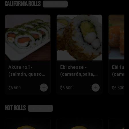
California rolls
Ver más
Akura roll -
Ebi chesse -
Ebi furai
(salmón, queso
(camarón,palta,q
(camar
crema
ueso)
furai,q
,ciboulette)
crema,c
$6.600
$6.500
$6.500
)
Hot rolls
Ver más