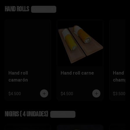
,camaró
Hand rolls
n)
Ver más
Hand roll
Hand roll carne
Hand ro
camarón
champi
$4.500
$4.500
$3.500
Nigiris ( 4 unidades)
Ver más