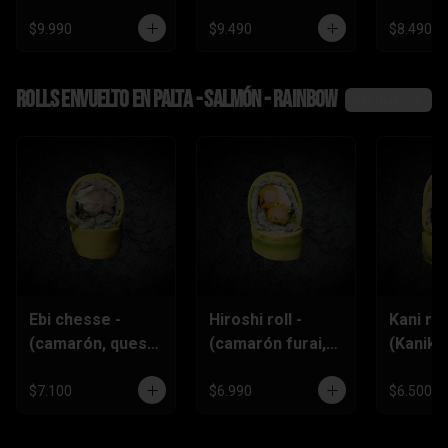
$9.990
$9.490
$8.490
Rolls envuelto en palta - salmón - rainbow
Ver más
Ebi chesse -
Hiroshi roll -
Kani roll
(camarón, queso
(camarón furai,
(Kanika
crema,
queso crema,
queso
ciboulette)
ciboulette)
crema,c
$7.100
$6.990
$6.500