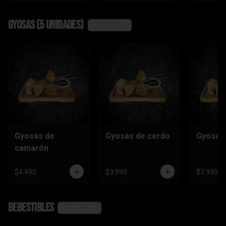
Gyosas (5 unidades)
Ver más
Gyosas de
Gyosas de cerdo
Gyosas 
camarón
$4.490
$3.990
$3.990
Bebestibles
Ver más