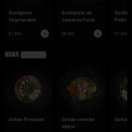
Sushipleto
Sushipleto de
Sushipl
Vegetariano
Camarón Furai
Pollo
$7.490
$8.490
$7.490
Gohan
Ver más
Gohan Premium
Gohan ceviche
Gohan e
nikkei