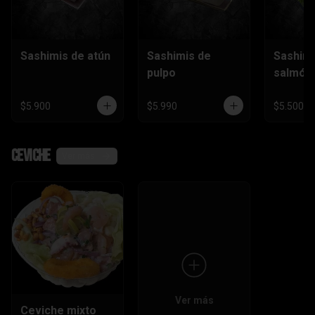
Sashimis de atún
Sashimis de
Sashimi
pulpo
salmón
$5.900
$5.990
$5.500
Ceviche
Ver más
Ver más
Ceviche mixto