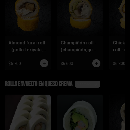
Almond furai roll
Champiñón roll -
Chicke
- (pollo teriyaki,
(champiñón,ques
roll - (p
queso
o crema,palta)
furai,p
crema,almendra
piñón)
$6.700
$6.600
$6.800
s)
Rolls envuelto en queso crema
Ver más