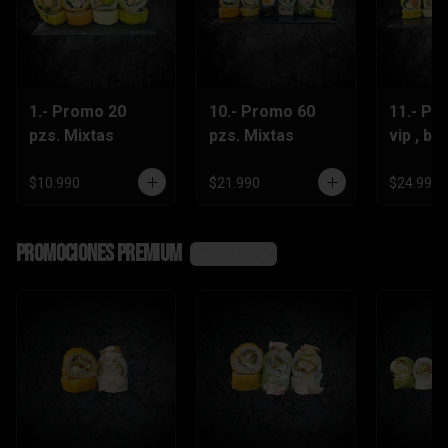
1.- Promo 20
10.- Promo 60
11.- Pr
pzs. Mixtas
pzs. Mixtas
vip , be
lts.Grat
$10.990
$21.990
$24.990
Promociones Premium
Ver más