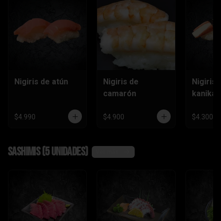
Nigiris de atún
Nigiris de
Nigiris 
camarón
kanika
$4.990
$4.900
$4.300
Sashimis (5 unidades)
Ver más