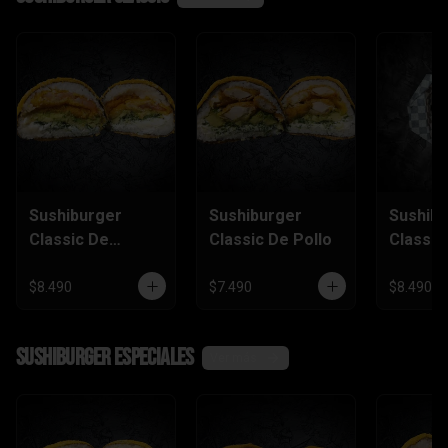
Sushiburger
Sushiburger
Sushib
Classic De
Classic De Pollo
Classic
Camarón Furai
Salmón
$8.490
$7.490
$8.490
SushiBurger Especiales
Ver más