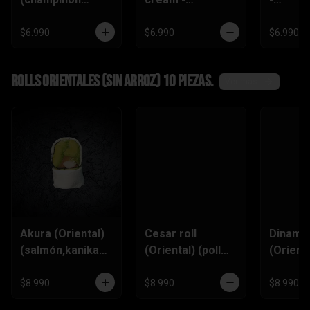
tempura ,queso
(zanahoria
(champi
crema,pimentón)
tempura,
,queso
$6.990
$6.990
$6.990
pimentón, queso
crema)
Rolls Orientales (SIN ARROZ) 10 piezas.
Ver más
Akura (Oriental)
Cesar roll
Dinamit
(salmón,kanikam
(Oriental) (pollo
(Orienta
a,palta,ciboulett
furai, queso
(kanik
e)
crema,ciboulette
,queso
$8.990
$8.990
$8.990
,pimentón)
Crema,p