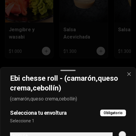
Jemgibre y
Salsa
Salsa H
wasabi
Acevichada
$1.000
$1.300
$1.300
Ebi chesse roll - (camarón,queso
crema,cebollín)
(camarón,queso crema,cebollín)
Selecciona tu envoltura
Obligatorio
Seleccione 1
Conócenos
Tempura