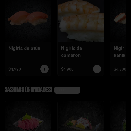
Nigiris de atún
Nigiris de
Nigiris 
camarón
kanika
$4.990
$4.900
$4.300
Sashimis (5 unidades)
Ver más