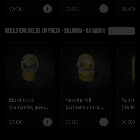
$9.990
$9.490
$8.490
Rolls envuelto en palta - salmón - rainbow
Ver más
Ebi chesse -
Hiroshi roll -
Kani roll
(camarón, queso
(camarón furai,
(Kanika
crema,
queso crema,
queso
ciboulette)
ciboulette)
crema,c
$7.100
$6.990
$6.500