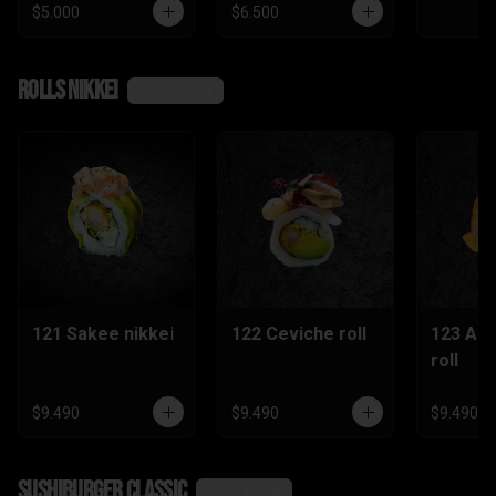
$5.000
$6.500
Rolls nikkei
Ver más
121 Sakee nikkei
122 Ceviche roll
123 Ac
roll
$9.490
$9.490
$9.490
SushiBurger Classic
Ver más