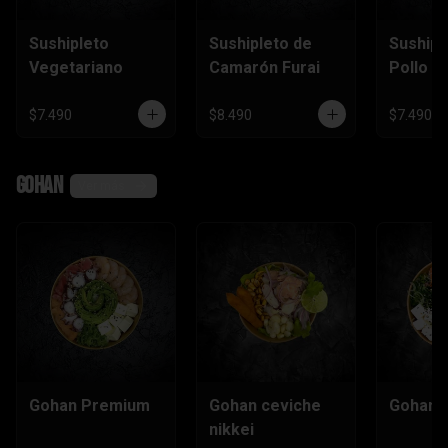
Sushipleto
Sushipleto de
Sushipl
Vegetariano
Camarón Furai
Pollo
$7.490
$8.490
$7.490
Gohan
Ver más
Gohan Premium
Gohan ceviche
Gohan e
nikkei