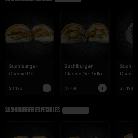
Sushiburger
Sushiburger
Sushib
Classic De
Classic De Pollo
Classic
Camarón Furai
Salmón
$8.490
$7.490
$8.490
SushiBurger Especiales
Ver más