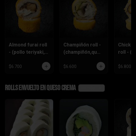
Almond furai roll
Champiñón roll -
Chicke
- (pollo teriyaki,
(champiñón,ques
roll - (p
queso
o crema,palta)
furai,p
crema,almendra
piñón)
$6.700
$6.600
$6.800
s)
Rolls envuelto en queso crema
Ver más