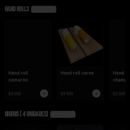
,camaró
Hand rolls
n)
Ver más
Hand roll
Hand roll carne
Hand ro
camarón
champi
$4.500
$4.500
$3.500
Nigiris ( 4 unidades)
Ver más