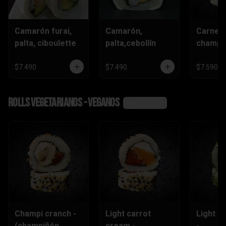
Camarón furai,
Camarón,
Carne,
palta, ciboulette
palta,cebollín
champiñ
$7.490
$7.490
$7.590
Rolls vegetarianos - veganos
Ver más
Champi cranch -
Light carrot
Light ch
(champiñón
cream -
-