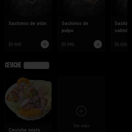
Sashimis de atún
Sashimis de
Sashimi
pulpo
salmón
$5.900
$5.990
$5.500
Ceviche
Ver más
Ver más
Ceviche mixto