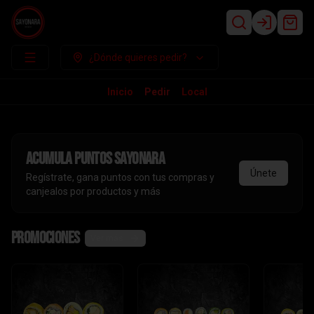
Login
¿Dónde quieres pedir?
Inicio
Pedir
Local
Acumula
puntos sayonara
Únete
Regístrate, gana puntos con tus compras y
canjealos por productos y más
Promociones
Ver más