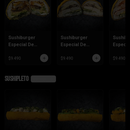
Sushiburger
Sushiburger
Sushib
Especial De
Especial De
Especia
Carne, Pollo
Palmito, Tofu,
Salmón
Furai
Champiñón
Camaró
$9.490
$9.490
$9.490
Kanika
SushiPleto
Ver más