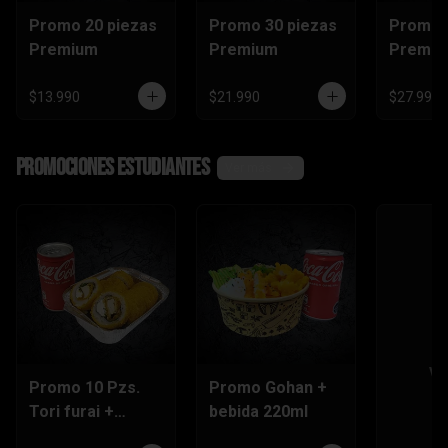
Promo 20 piezas
Promo 30 piezas
Promo 
Premium
Premium
Premi
$13.990
$21.990
$27.990
Promociones Estudiantes
Ver más
Ve
Promo 10 Pzs.
Promo Gohan +
Tori furai +
bebida 220ml
bebida 220ml