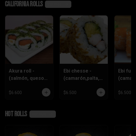
California rolls
Ver más
Akura roll -
Ebi chesse -
Ebi furai
(salmón, queso
(camarón,palta,q
(camar
crema
ueso)
furai,q
,ciboulette)
crema,c
$6.600
$6.500
$6.500
)
Hot rolls
Ver más