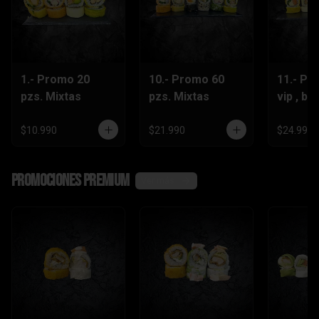
1.- Promo 20
10.- Promo 60
11.- Pr
pzs. Mixtas
pzs. Mixtas
vip , be
lts.Grat
$10.990
$21.990
$24.990
Promociones Premium
Ver más