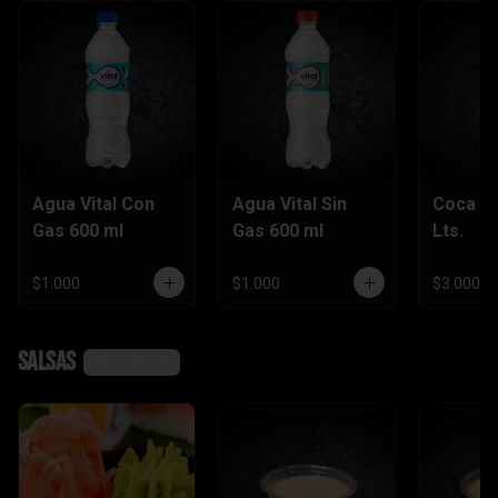
Agua Vital Con
Agua Vital Sin
Coca Co
Gas 600 ml
Gas 600 ml
Lts.
$1.000
$1.000
$3.000
Salsas
Ver más