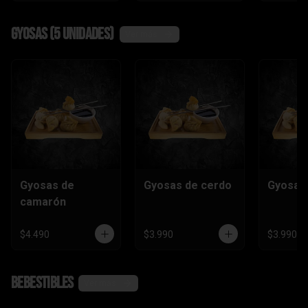
Gyosas (5 unidades)
Ver más
Gyosas de
Gyosas de cerdo
Gyosas 
camarón
$4.490
$3.990
$3.990
Bebestibles
Ver más