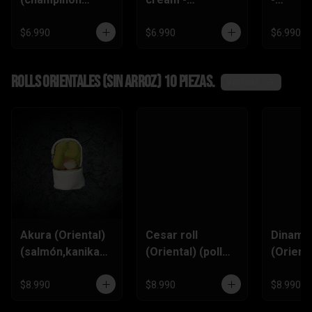
tempura ,queso
(zanahoria
(champi
crema,pimentón)
tempura,
,queso
$6.990
$6.990
$6.990
pimentón, queso
crema)
Rolls Orientales (SIN ARROZ) 10 piezas.
Ver más
Akura (Oriental)
Cesar roll
Dinamit
(salmón,kanikam
(Oriental) (pollo
(Orienta
a,palta,ciboulett
furai, queso
(kanik
e)
crema,ciboulette
,queso
$8.990
$8.990
$8.990
,pimentón)
Crema,p