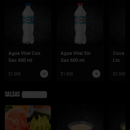
Agua Vital Con
Agua Vital Sin
Coca Co
Gas 600 ml
Gas 600 ml
Lts.
$1.000
$1.000
$3.000
Salsas
Ver más