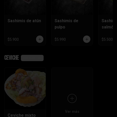
Sashimis de atún
Sashimis de
Sashimi
pulpo
salmón
$5.900
$5.990
$5.500
Ceviche
Ver más
Ver más
Ceviche mixto