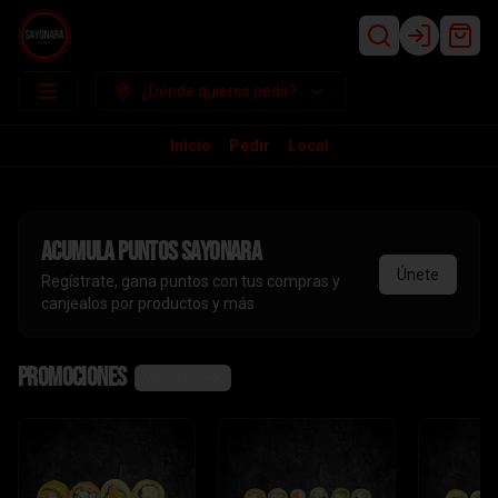
Login
¿Dónde quieres pedir?
Inicio
Pedir
Local
Acumula
puntos sayonara
Únete
Regístrate, gana puntos con tus compras y
canjealos por productos y más
Promociones
Ver más