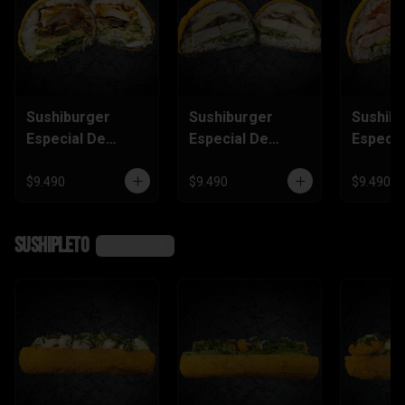
Sushiburger
Sushiburger
Sushib
Especial De
Especial De
Especia
Carne, Pollo
Palmito, Tofu,
Salmón
Furai
Champiñón
Camaró
$9.490
$9.490
$9.490
Kanika
SushiPleto
Ver más