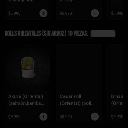
tempura ,queso
(zanahoria
(champi
crema,pimentón)
tempura,
,queso
$6.990
$6.990
$6.990
pimentón, queso
crema)
Rolls Orientales (SIN ARROZ) 10 piezas.
Ver más
Akura (Oriental)
Cesar roll
Dinamit
(salmón,kanikam
(Oriental) (pollo
(Orienta
a,palta,ciboulett
furai, queso
(kanik
e)
crema,ciboulette
,queso
$8.990
$8.990
$8.990
,pimentón)
Crema,p