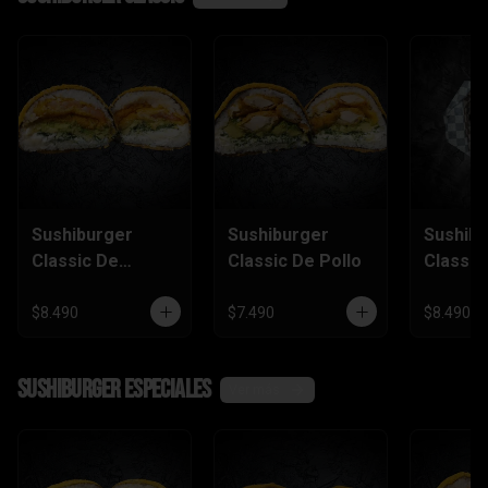
Sushiburger
Sushiburger
Sushib
Classic De
Classic De Pollo
Classic
Camarón Furai
Salmón
$8.490
$7.490
$8.490
SushiBurger Especiales
Ver más