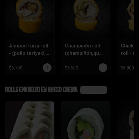
Almond furai roll
Champiñón roll -
Chicke
- (pollo teriyaki,
(champiñón,ques
roll - (p
queso
o crema,palta)
furai,p
crema,almendra
piñón)
$6.700
$6.600
$6.800
s)
Rolls envuelto en queso crema
Ver más