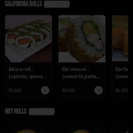
California rolls
Ver más
Akura roll -
Ebi chesse -
Ebi furai
(salmón, queso
(camarón,palta,q
(camar
crema
ueso)
furai,q
,ciboulette)
crema,c
$6.600
$6.500
$6.500
)
Hot rolls
Ver más