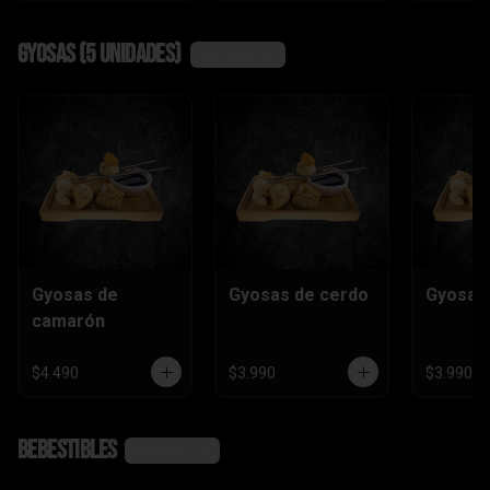
Gyosas (5 unidades)
Ver más
Gyosas de
Gyosas de cerdo
Gyosas 
camarón
$4.490
$3.990
$3.990
Bebestibles
Ver más