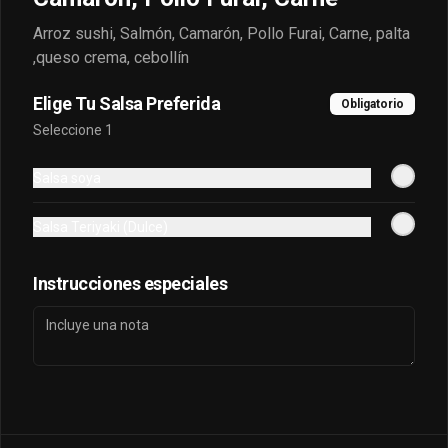
Despacho
Arroz sushi, Salmón, Camarón, Pollo Furai, Carne, palta
Términos y condiciones
,queso crema, cebollín
Política de privacidad
Elige Tu Salsa Preferida
Obligatorio
Redes sociales
Seleccione 1
Instagram
Salsa soya
Facebook
TikTok
Salsa Teriyaki (Dulce)
Mi cuenta
Instrucciones especiales
Pedir
puntos sayonara
Iniciar sesión
Powered by