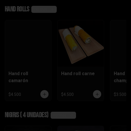
,camaró
Hand rolls
n)
Ver más
Hand roll
Hand roll carne
Hand ro
camarón
champi
$4.500
$4.500
$3.500
Nigiris ( 4 unidades)
Ver más