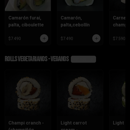
Camarón furai,
Camarón,
Carne,
palta, ciboulette
palta,cebollín
champiñ
$7.490
$7.490
$7.590
Rolls vegetarianos - veganos
Ver más
Champi cranch -
Light carrot
Light ch
(champiñón
cream -
-