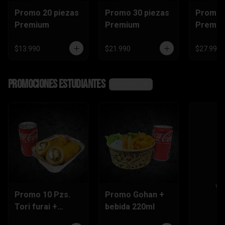
Promo 20 piezas
Promo 30 piezas
Promo 
Premium
Premium
Premi
$13.990
$21.990
$27.990
Promociones Estudiantes
Ver más
Ve
Promo 10 Pzs.
Promo Gohan +
Tori furai +
bebida 220ml
bebida 220ml