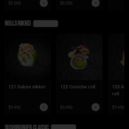
$5.000
$6.500
Rolls nikkei
Ver más
121 Sakee nikkei
122 Ceviche roll
123 Ac
roll
$9.490
$9.490
$9.490
SushiBurger Classic
Ver más