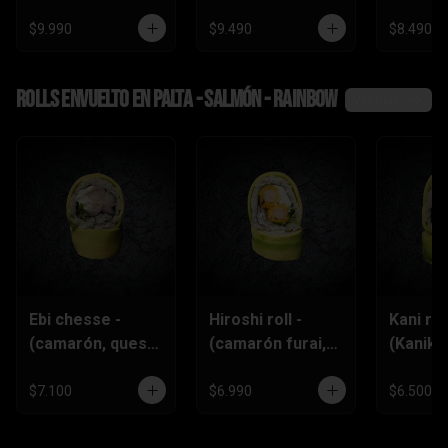
$9.990
$9.490
$8.490
Rolls envuelto en palta - salmón - rainbow
Ver más
Ebi chesse -
Hiroshi roll -
Kani roll
(camarón, queso
(camarón furai,
(Kanika
crema,
queso crema,
queso
ciboulette)
ciboulette)
crema,c
$7.100
$6.990
$6.500