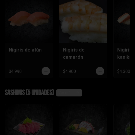
Nigiris de atún
Nigiris de
Nigiris 
camarón
kanika
$4.990
$4.900
$4.300
Sashimis (5 unidades)
Ver más