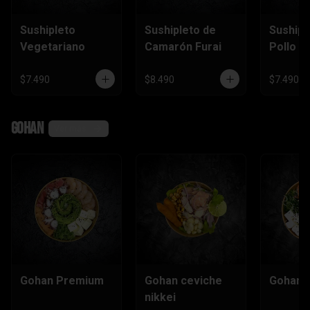
Sushipleto
Sushipleto de
Sushipl
Vegetariano
Camarón Furai
Pollo
$7.490
$8.490
$7.490
Gohan
Ver más
Gohan Premium
Gohan ceviche
Gohan e
nikkei