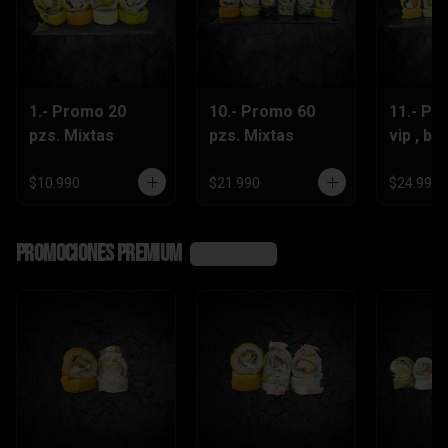
1.- Promo 20
10.- Promo 60
11.- Pr
pzs. Mixtas
pzs. Mixtas
vip , be
lts.Grat
$10.990
$21.990
$24.990
Promociones Premium
Ver más