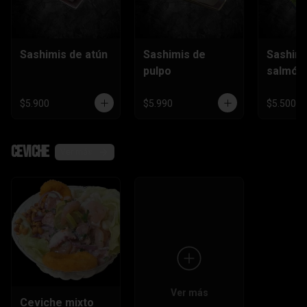
Sashimis de atún
Sashimis de
Sashimi
pulpo
salmón
$5.900
$5.990
$5.500
Ceviche
Ver más
Ver más
Ceviche mixto