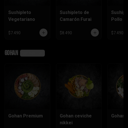
Sushipleto
Sushipleto de
Sushipl
Vegetariano
Camarón Furai
Pollo
$7.490
$8.490
$7.490
Gohan
Ver más
Gohan Premium
Gohan ceviche
Gohan e
nikkei