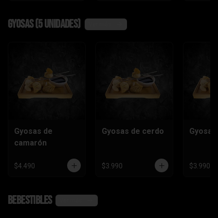
Gyosas (5 unidades)
Ver más
Gyosas de
Gyosas de cerdo
Gyosas 
camarón
$4.490
$3.990
$3.990
Bebestibles
Ver más