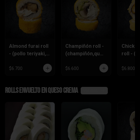
Almond furai roll
Champiñón roll -
Chicke
- (pollo teriyaki,
(champiñón,ques
roll - (p
queso
o crema,palta)
furai,p
crema,almendra
piñón)
$6.700
$6.600
$6.800
s)
Rolls envuelto en queso crema
Ver más