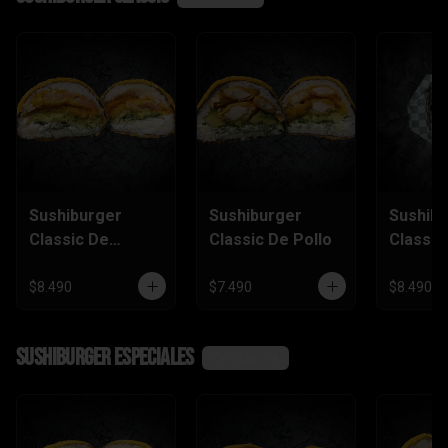
Sushiburger
Sushiburger
Sushib
Classic De
Classic De Pollo
Classic
Camarón Furai
Salmón
$8.490
$7.490
$8.490
SushiBurger Especiales
Ver más