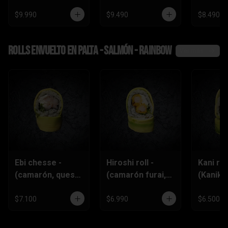
$9.990
$9.490
$8.490
Rolls envuelto en palta - salmón - rainbow
Ver más
Ebi chesse -
Hiroshi roll -
Kani roll
(camarón, queso
(camarón furai,
(Kanika
crema,
queso crema,
queso
ciboulette)
ciboulette)
crema,c
$7.100
$6.990
$6.500