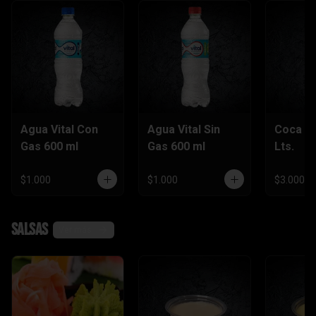
Agua Vital Con
Agua Vital Sin
Coca Co
Gas 600 ml
Gas 600 ml
Lts.
$1.000
$1.000
$3.000
Salsas
Ver más