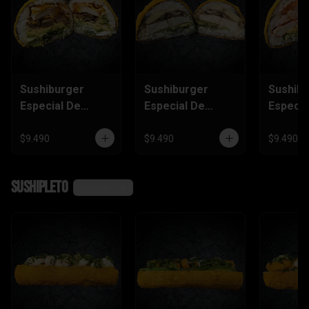
Sushiburger
Sushiburger
Sushib
Especial De
Especial De
Especia
Carne, Pollo
Palmito, Tofu,
Salmón
Furai
Champiñón
Camaró
$9.490
$9.490
$9.490
Kanika
SushiPleto
Ver más