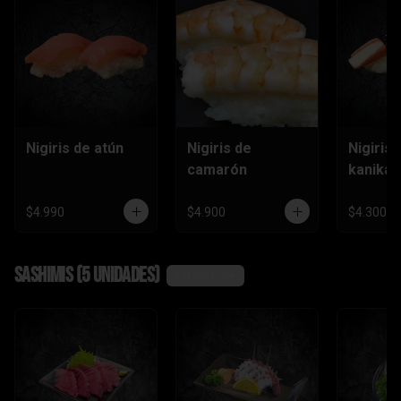
Nigiris de atún
Nigiris de
Nigiris 
camarón
kanika
$4.990
$4.900
$4.300
Sashimis (5 unidades)
Ver más