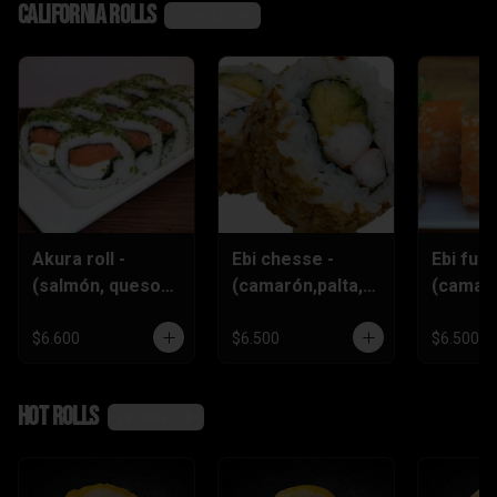
California rolls
Ver más
Akura roll -
Ebi chesse -
Ebi furai
(salmón, queso
(camarón,palta,q
(camar
crema
ueso)
furai,q
,ciboulette)
crema,c
$6.600
$6.500
$6.500
)
Hot rolls
Ver más