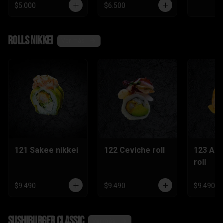
$5.000
$6.500
Rolls nikkei
Ver más
121 Sakee nikkei
122 Ceviche roll
123 Ac
roll
$9.490
$9.490
$9.490
SushiBurger Classic
Ver más