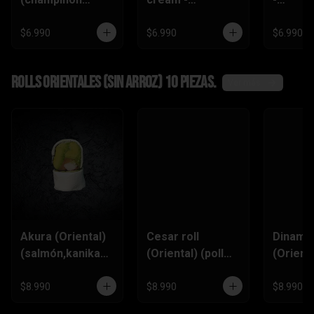
tempura ,queso
(zanahoria
(champi
crema,pimentón)
tempura,
,queso
$6.990
$6.990
$6.990
pimentón, queso
crema)
Rolls Orientales (SIN ARROZ) 10 piezas.
Ver más
Akura (Oriental)
Cesar roll
Dinamit
(salmón,kanikam
(Oriental) (pollo
(Orienta
a,palta,ciboulett
furai, queso
(kanik
e)
crema,ciboulette
,queso
$8.990
$8.990
$8.990
,pimentón)
Crema,p