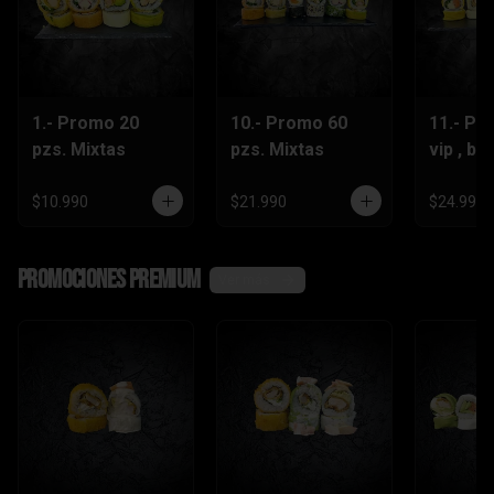
1.- Promo 20
10.- Promo 60
11.- Pr
pzs. Mixtas
pzs. Mixtas
vip , be
lts.Grat
$10.990
$21.990
$24.990
Promociones Premium
Ver más