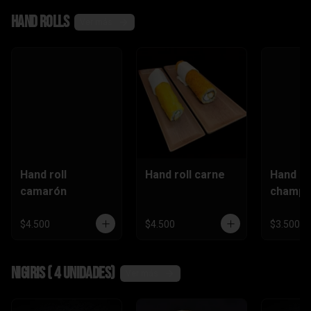
,camaró
Hand rolls
n)
Ver más
Hand roll
Hand roll carne
Hand ro
camarón
champi
$4.500
$4.500
$3.500
Nigiris ( 4 unidades)
Ver más