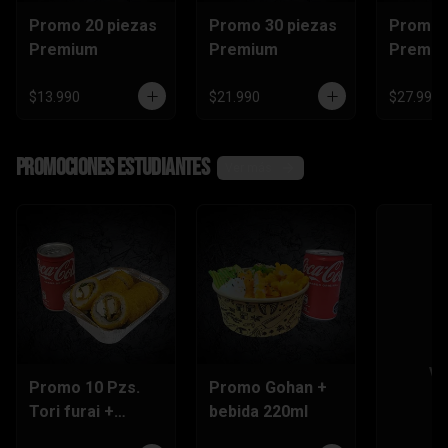
Promo 20 piezas
Promo 30 piezas
Promo 
Premium
Premium
Premi
$13.990
$21.990
$27.990
Promociones Estudiantes
Ver más
Ve
Promo 10 Pzs.
Promo Gohan +
Tori furai +
bebida 220ml
bebida 220ml