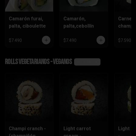
Camarón furai,
Camarón,
Carne,
palta, ciboulette
palta,cebollín
champiñ
$7.490
$7.490
$7.590
Rolls vegetarianos - veganos
Ver más
Champi cranch -
Light carrot
Light ch
(champiñón
cream -
-