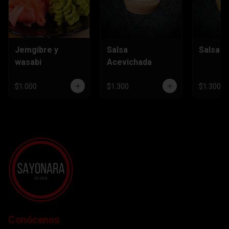
Jemgibre y
Salsa
Salsa H
wasabi
Acevichada
$1.000
$1.300
$1.300
Conócenos