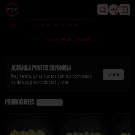
Login
¿Dónde quieres pedir?
Inicio
Pedir
Local
Acumula
puntos sayonara
Únete
Regístrate, gana puntos con tus compras y
canjealos por productos y más
Promociones
Ver más