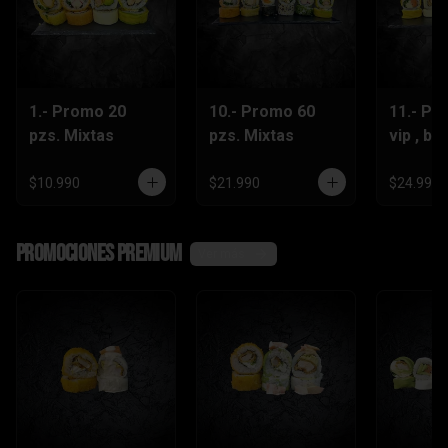
1.- Promo 20
10.- Promo 60
11.- Pr
pzs. Mixtas
pzs. Mixtas
vip , be
lts.Grat
$10.990
$21.990
$24.990
Promociones Premium
Ver más