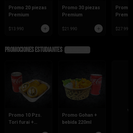
Promo 20 piezas
Promo 30 piezas
Promo 
Premium
Premium
Premi
$13.990
$21.990
$27.990
Promociones Estudiantes
Ver más
Ve
Promo 10 Pzs.
Promo Gohan +
Tori furai +
bebida 220ml
bebida 220ml