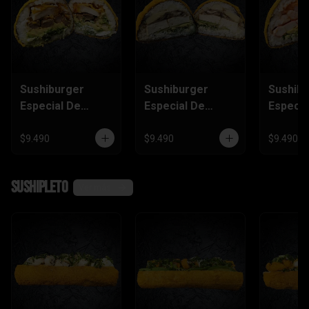
Sushiburger
Sushiburger
Sushib
Especial De
Especial De
Especia
Carne, Pollo
Palmito, Tofu,
Salmón
Furai
Champiñón
Camaró
$9.490
$9.490
$9.490
Kanika
SushiPleto
Ver más