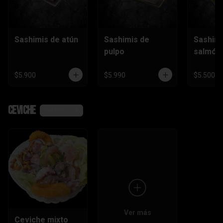
Sashimis de atún
Sashimis de
Sashimi
pulpo
salmón
$5.900
$5.990
$5.500
Ceviche
Ver más
Ver más
Ceviche mixto