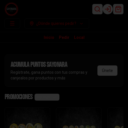
Login
¿Dónde quieres pedir?
Inicio
Pedir
Local
Acumula
puntos sayonara
Únete
Regístrate, gana puntos con tus compras y
canjealos por productos y más
Promociones
Ver más