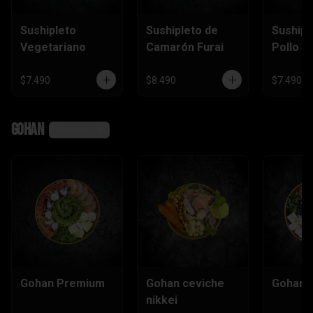
Sushipleto
Sushipleto de
Sushipl
Vegetariano
Camarón Furai
Pollo
$7.490
$8.490
$7.490
Gohan
Ver más
Gohan Premium
Gohan ceviche
Gohan e
nikkei