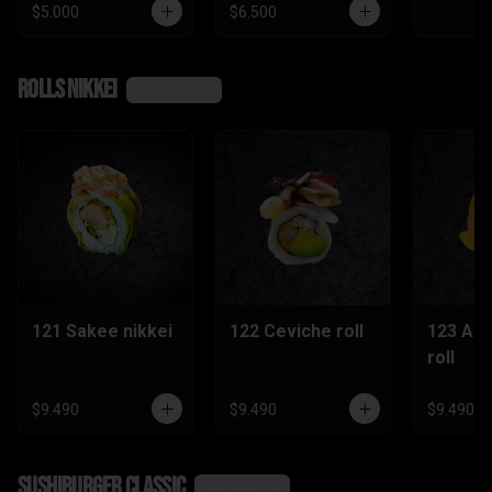
$5.000
$6.500
Rolls nikkei
Ver más
121 Sakee nikkei
122 Ceviche roll
123 Ac
roll
$9.490
$9.490
$9.490
SushiBurger Classic
Ver más