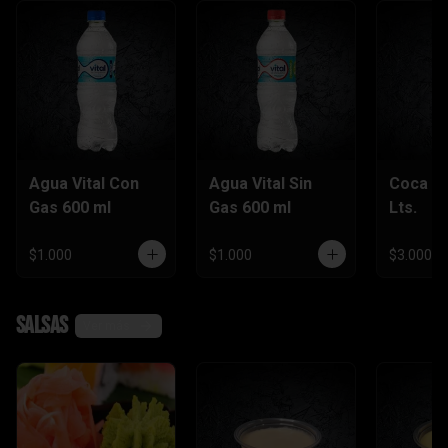
Agua Vital Con
Agua Vital Sin
Coca Co
Gas 600 ml
Gas 600 ml
Lts.
$1.000
$1.000
$3.000
Salsas
Ver más