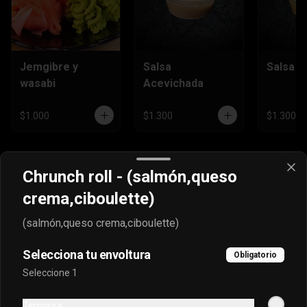
Jemgibre y
Salsa
Salsa H
wasabi
Acevichada
$1.000
$1.300
$1.300
Chrunch roll - (salmón,queso
crema,ciboulette)
(salmón,queso crema,ciboulette)
Selecciona tu envoltura
Obligatorio
Seleccione 1
Conócenos
Tempura