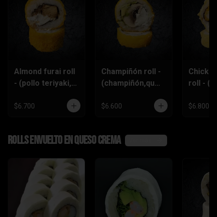
Almond furai roll
Champiñón roll -
Chicke
- (pollo teriyaki,
(champiñón,ques
roll - (p
queso
o crema,palta)
furai,p
crema,almendra
piñón)
$6.700
$6.600
$6.800
s)
Rolls envuelto en queso crema
Ver más