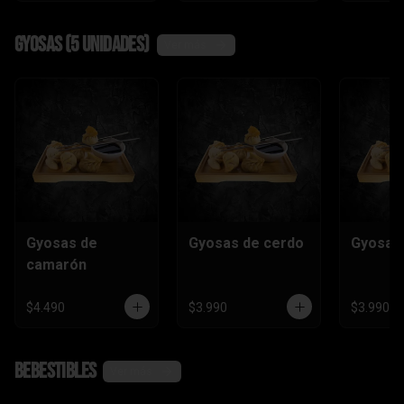
Gyosas (5 unidades)
Ver más
Gyosas de
Gyosas de cerdo
Gyosas 
camarón
$4.490
$3.990
$3.990
Bebestibles
Ver más