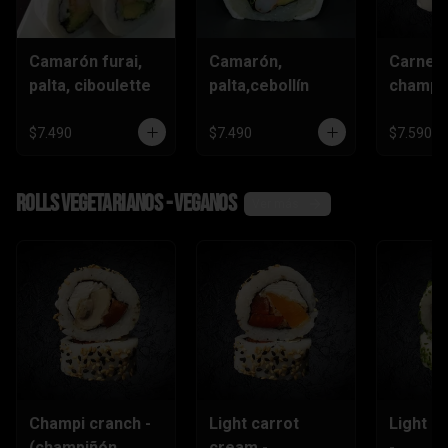
Camarón furai,
Camarón,
Carne,
palta, ciboulette
palta,cebollín
champiñ
$7.490
$7.490
$7.590
Rolls vegetarianos - veganos
Ver más
Champi cranch -
Light carrot
Light ch
(champiñón
cream -
-