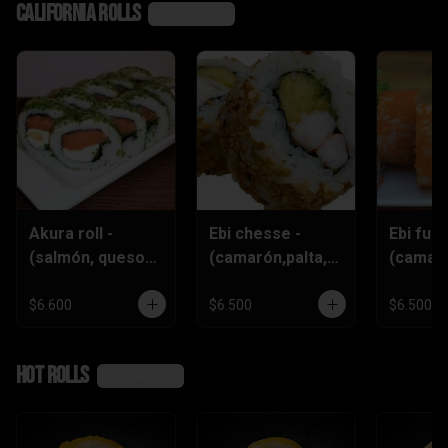
California rolls
Ver más
Akura roll -
Ebi chesse -
Ebi furai
(salmón, queso
(camarón,palta,q
(camar
crema
ueso)
furai,q
,ciboulette)
crema,c
$6.600
$6.500
$6.500
)
Hot rolls
Ver más