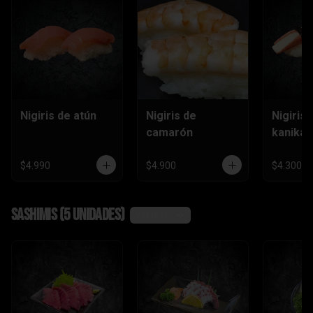
Nigiris de atún
Nigiris de
Nigiris 
camarón
kanika
$4.990
$4.900
$4.300
Sashimis (5 unidades)
Ver más