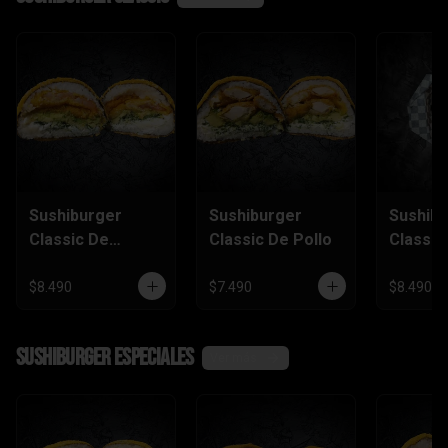
Sushiburger
Sushiburger
Sushib
Classic De
Classic De Pollo
Classic
Camarón Furai
Salmón
$8.490
$7.490
$8.490
SushiBurger Especiales
Ver más