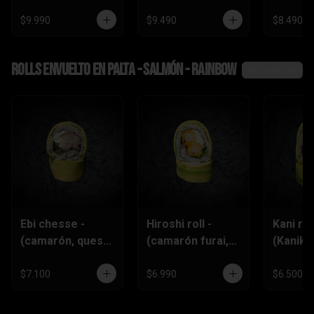
$9.990
$9.490
$8.490
Rolls envuelto en palta - salmón - rainbow
Ver más
Ebi chesse -
Hiroshi roll -
Kani roll
(camarón, queso
(camarón furai,
(Kanika
crema,
queso crema,
queso
ciboulette)
ciboulette)
crema,c
$7.100
$6.990
$6.500