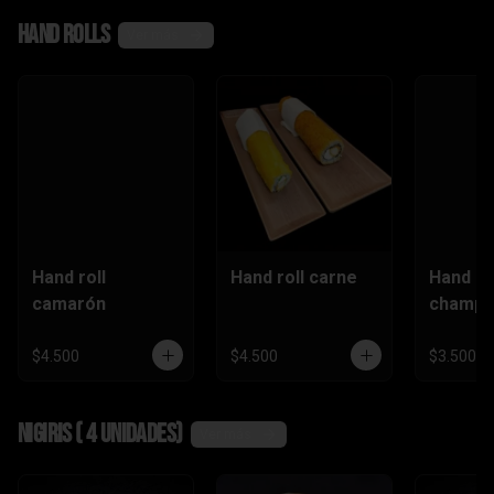
,camaró
Hand rolls
n)
Ver más
Hand roll
Hand roll carne
Hand ro
camarón
champi
$4.500
$4.500
$3.500
Nigiris ( 4 unidades)
Ver más