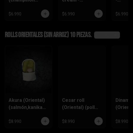
tempura ,queso
(zanahoria
(champi
crema,pimentón)
tempura,
,queso
$6.990
$6.990
$6.990
pimentón, queso
crema)
Rolls Orientales (SIN ARROZ) 10 piezas.
Ver más
Akura (Oriental)
Cesar roll
Dinamit
(salmón,kanikam
(Oriental) (pollo
(Orienta
a,palta,ciboulett
furai, queso
(kanik
e)
crema,ciboulette
,queso
$8.990
$8.990
$8.990
,pimentón)
Crema,p