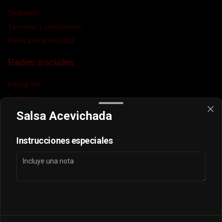
Despacho
Términos y condiciones
Política de privacidad
Redes sociales
Instagram
Facebook
TikTok
Salsa Acevichada
Mi cuenta
Instrucciones especiales
Pedir
puntos sayonara
Iniciar sesión
Powered by