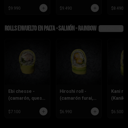
$9.990
$9.490
$8.490
Rolls envuelto en palta - salmón - rainbow
Ver más
Ebi chesse -
Hiroshi roll -
Kani roll
(camarón, queso
(camarón furai,
(Kanika
crema,
queso crema,
queso
ciboulette)
ciboulette)
crema,c
$7.100
$6.990
$6.500