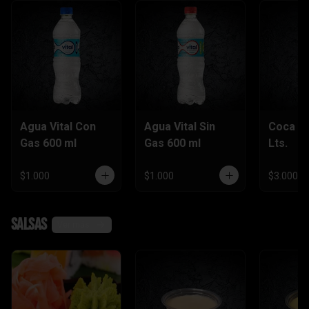
Agua Vital Con
Agua Vital Sin
Coca Co
Gas 600 ml
Gas 600 ml
Lts.
$1.000
$1.000
$3.000
Salsas
Ver más