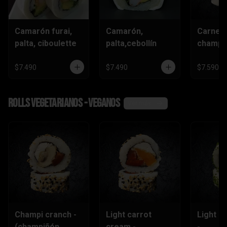
Camarón furai,
Camarón,
Carne,
palta, ciboulette
palta,cebollín
champiñ
$7.490
$7.490
$7.590
Rolls vegetarianos - veganos
Ver más
Champi cranch -
Light carrot
Light ch
(champiñón
cream -
-