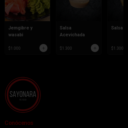
Jemgibre y
Salsa
Salsa H
wasabi
Acevichada
$1.000
$1.300
$1.300
Conócenos