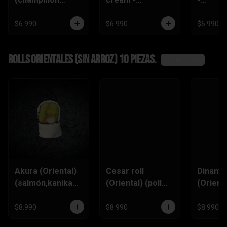
tempura ,queso
(zanahoria
(champi
crema,pimentón)
tempura,
,queso
$6.990
$6.990
$6.990
pimentón, queso
crema)
Rolls Orientales (SIN ARROZ) 10 piezas.
Ver más
Akura (Oriental)
Cesar roll
Dinamit
(salmón,kanikam
(Oriental) (pollo
(Orienta
a,palta,ciboulett
furai, queso
(kanik
e)
crema,ciboulette
,queso
$8.990
$8.990
$8.990
,pimentón)
Crema,p