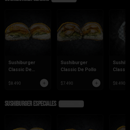
Sushiburger
Sushiburger
Sushib
Classic De
Classic De Pollo
Classic
Camarón Furai
Salmón
$8.490
$7.490
$8.490
SushiBurger Especiales
Ver más