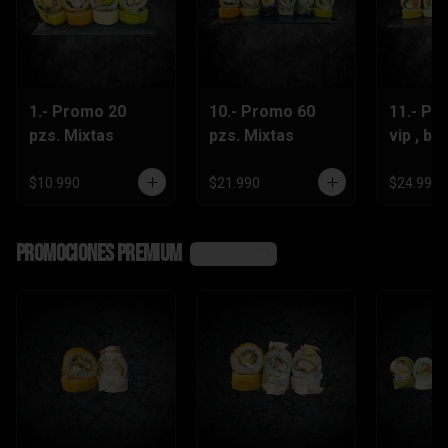
1.- Promo 20
10.- Promo 60
11.- Pr
pzs. Mixtas
pzs. Mixtas
vip , be
lts.Grat
$10.990
$21.990
$24.990
Promociones Premium
Ver más