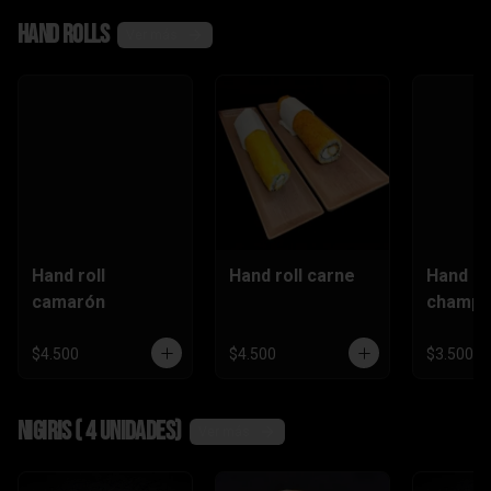
,camaró
Hand rolls
n)
Ver más
Hand roll
Hand roll carne
Hand ro
camarón
champi
$4.500
$4.500
$3.500
Nigiris ( 4 unidades)
Ver más