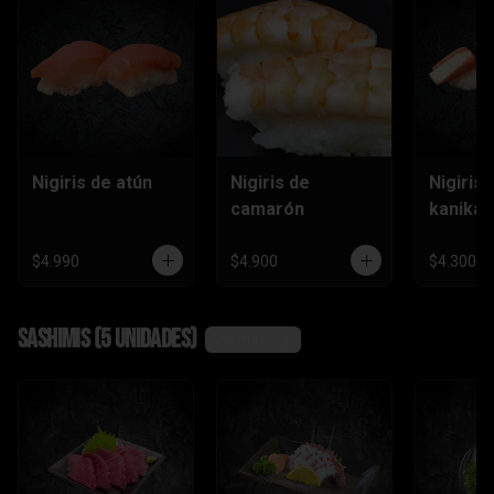
Nigiris de atún
Nigiris de
Nigiris 
camarón
kanika
$4.990
$4.900
$4.300
Sashimis (5 unidades)
Ver más