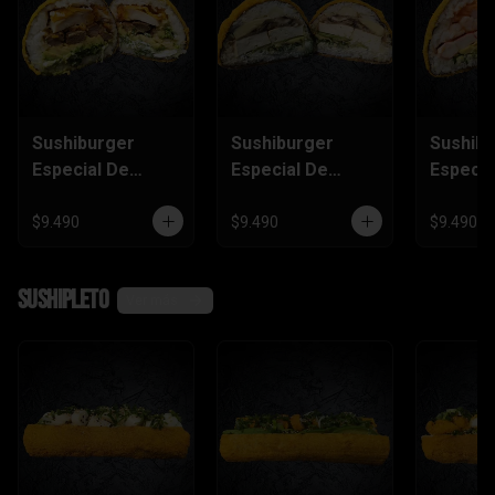
Sushiburger
Sushiburger
Sushib
Especial De
Especial De
Especia
Carne, Pollo
Palmito, Tofu,
Salmón
Furai
Champiñón
Camaró
$9.490
$9.490
$9.490
Kanika
SushiPleto
Ver más