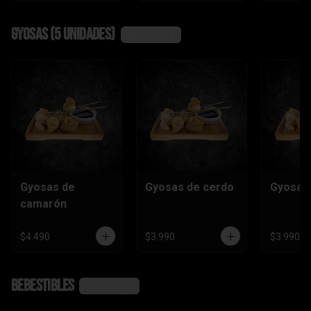
Gyosas (5 unidades)
Ver más
Gyosas de
Gyosas de cerdo
Gyosas 
camarón
$4.490
$3.990
$3.990
Bebestibles
Ver más