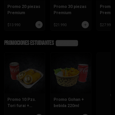
Promo 20 piezas
Promo 30 piezas
Promo 
Premium
Premium
Premi
$13.990
$21.990
$27.990
Promociones Estudiantes
Ver más
Ve
Promo 10 Pzs.
Promo Gohan +
Tori furai +
bebida 220ml
bebida 220ml