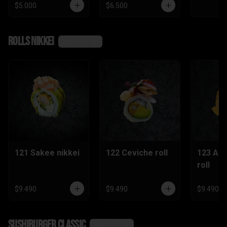
$5.000
$6.500
Rolls nikkei
Ver más
121 Sakee nikkei
122 Ceviche roll
123 Ac
roll
$9.490
$9.490
$9.490
SushiBurger Classic
Ver más