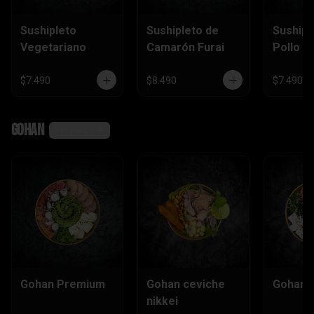
Sushipleto
Sushipleto de
Sushipl
Vegetariano
Camarón Furai
Pollo
$7.490
$8.490
$7.490
Gohan
Ver más
Gohan Premium
Gohan ceviche
Gohan e
nikkei