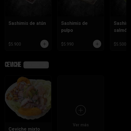
Sashimis de atún
Sashimis de
Sashimi
pulpo
salmón
$5.900
$5.990
$5.500
Ceviche
Ver más
Ver más
Ceviche mixto