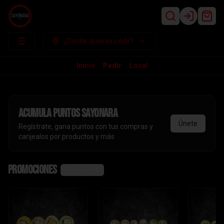
Login
¿Dónde quieres pedir?
Inicio
Pedir
Local
Acumula
puntos sayonara
Únete
Regístrate, gana puntos con tus compras y
canjealos por productos y más
Promociones
Ver más