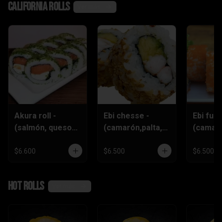
California rolls
Ver más
Akura roll -
Ebi chesse -
Ebi furai
(salmón, queso
(camarón,palta,q
(camar
crema
ueso)
furai,q
,ciboulette)
crema,c
$6.600
$6.500
$6.500
)
Hot rolls
Ver más