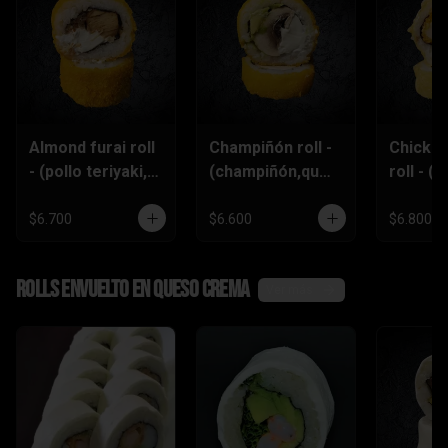
Almond furai roll
Champiñón roll -
Chicke
- (pollo teriyaki,
(champiñón,ques
roll - (p
queso
o crema,palta)
furai,p
crema,almendra
piñón)
$6.700
$6.600
$6.800
s)
Rolls envuelto en queso crema
Ver más