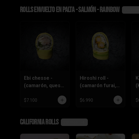
Rolls envuelto en palta - salmón - rainbow
Ver más
Ebi chesse -
Hiroshi roll -
K
(camarón, queso
(camarón furai,
(
crema,
queso crema,
q
ciboulette)
ciboulette)
c
$7.100
$6.990
$
California rolls
Ver más