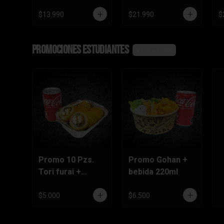
$13.990
$21.990
$
Promociones Estudiantes
Ver más
Promo 10 Pzs.
Promo Gohan +
Tori furai +
bebida 220ml
bebida 220ml
$5.000
$6.500