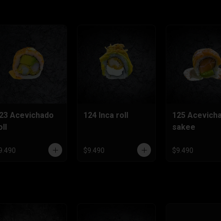
23 Acevichado
124 Inca roll
125 Acevich
oll
sakee
9.490
$9.490
$9.490