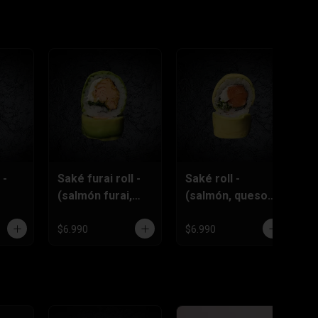
 -
Saké furai roll -
Saké roll -
T
(salmón furai,
(salmón, queso
eso
queso crema,
crema,
ciboulette)
ciboulette)
$6.990
$6.990