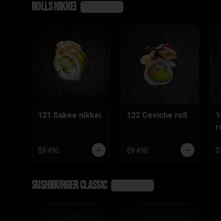
Rolls nikkei
Ver más
121 Sakee nikkei
122 Ceviche roll
1
r
$9.490
$9.490
$
SushiBurger Classic
Ver más