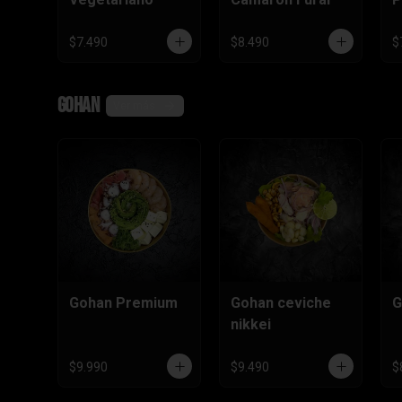
$7.490
$8.490
$
Gohan
Ver más
Gohan Premium
Gohan ceviche
G
nikkei
$9.990
$9.490
$