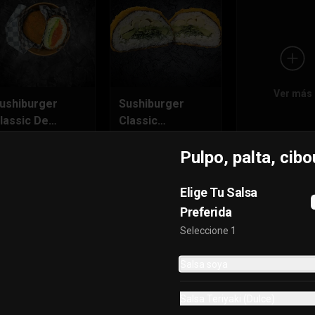
Ver más
ushiburger
Sushiburger
lassic De
Classic
almón
Vegetariano
Pulpo, palta, cibo
8.490
$7.490
Elige Tu Salsa
Preferida
Seleccione 1
Salsa soya
Salsa Teriyaki (Dulce)