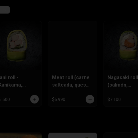
ani roll -
Meat roll (carne
Nagasaki roll
Kanikama,
salteada, queso
(salmón,
ueso
crema y
camarón ,qu
rema,cebollin)
ciboulette)
crema)
6.500
$6.990
$7.100