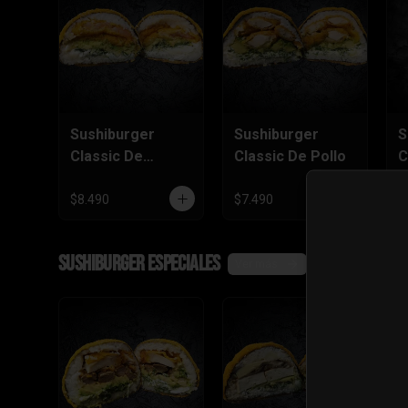
Sushiburger
Sushiburger
S
Classic De
Classic De Pollo
C
Camarón Furai
S
$8.490
$7.490
$
SushiBurger Especiales
Ver más