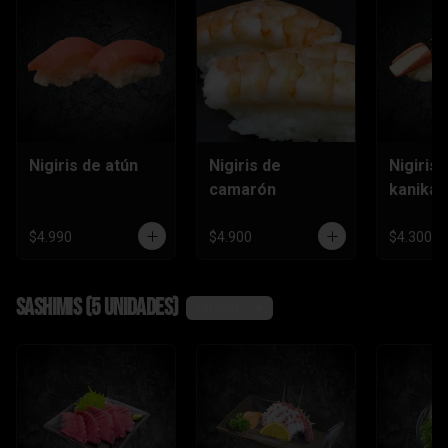
Nigiris de atún
Nigiris de
Nigiris 
camarón
kanika
$4.990
$4.900
$4.300
Sashimis (5 unidades)
Ver más