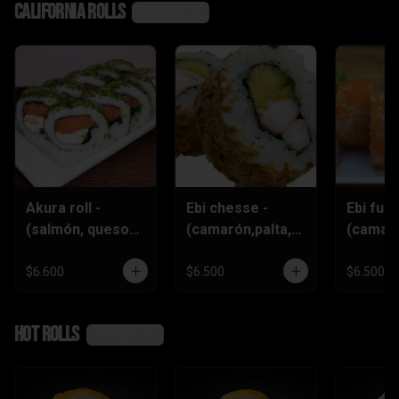
California rolls
Ver más
Akura roll -
Ebi chesse -
Ebi furai
(salmón, queso
(camarón,palta,q
(camar
crema
ueso)
furai,q
,ciboulette)
crema,c
$6.600
$6.500
$6.500
)
Hot rolls
Ver más