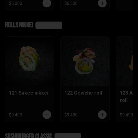
$5.000
$6.500
Rolls nikkei
Ver más
121 Sakee nikkei
122 Ceviche roll
123 Ac
roll
$9.490
$9.490
$9.490
SushiBurger Classic
Ver más