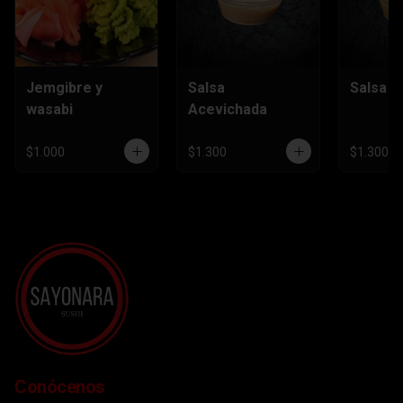
Jemgibre y
Salsa
Salsa H
wasabi
Acevichada
$1.000
$1.300
$1.300
Conócenos