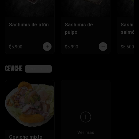
Sashimis de atún
Sashimis de
Sashimi
pulpo
salmón
$5.900
$5.990
$5.500
Ceviche
Ver más
Ver más
Ceviche mixto