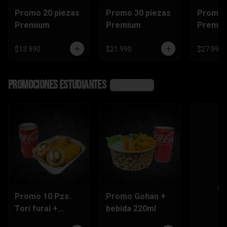
Promo 20 piezas
Promo 30 piezas
Promo 
Premium
Premium
Premi
$13.990
$21.990
$27.990
Promociones Estudiantes
Ver más
Ve
Promo 10 Pzs.
Promo Gohan +
Tori furai +
bebida 220ml
bebida 220ml