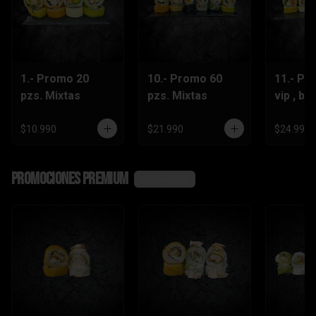
1.- Promo 20
10.- Promo 60
11.- Pr
pzs. Mixtas
pzs. Mixtas
vip , be
lts.Grat
$10.990
$21.990
$24.990
Promociones Premium
Ver más