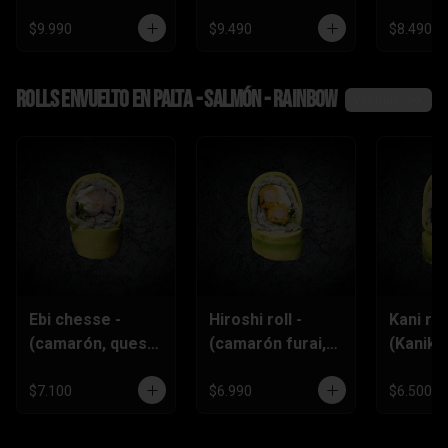
$9.990
$9.490
$8.490
Rolls envuelto en palta - salmón - rainbow
Ver más
Ebi chesse -
Hiroshi roll -
Kani roll
(camarón, queso
(camarón furai,
(Kanika
crema,
queso crema,
queso
ciboulette)
ciboulette)
crema,c
$7.100
$6.990
$6.500