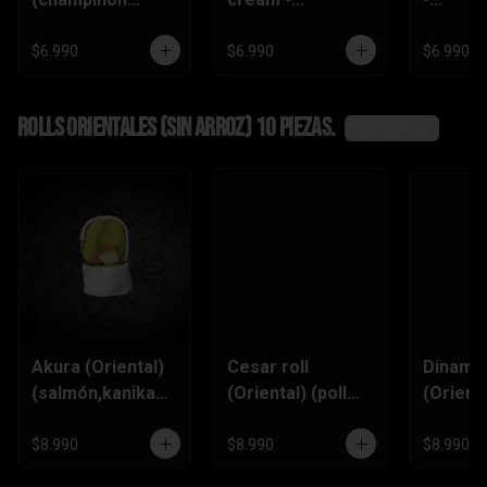
tempura ,queso
(zanahoria
(champi
crema,pimentón)
tempura,
,queso
$6.990
$6.990
$6.990
pimentón, queso
crema)
Rolls Orientales (SIN ARROZ) 10 piezas.
Ver más
Akura (Oriental)
Cesar roll
Dinamit
(salmón,kanikam
(Oriental) (pollo
(Orienta
a,palta,ciboulett
furai, queso
(kanik
e)
crema,ciboulette
,queso
$8.990
$8.990
$8.990
,pimentón)
Crema,p