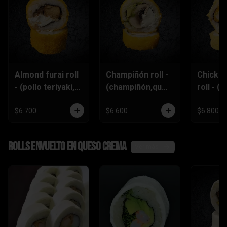
Almond furai roll
Champiñón roll -
Chicke
- (pollo teriyaki,
(champiñón,ques
roll - (p
queso
o crema,palta)
furai,p
crema,almendra
piñón)
$6.700
$6.600
$6.800
s)
Rolls envuelto en queso crema
Ver más