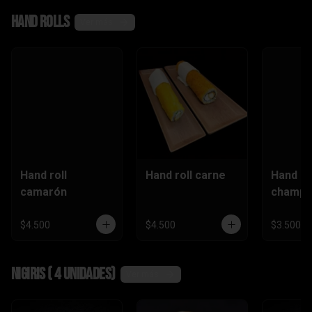
,camaró
Hand rolls
n)
Ver más
Hand roll
Hand roll carne
Hand ro
camarón
champi
$4.500
$4.500
$3.500
Nigiris ( 4 unidades)
Ver más