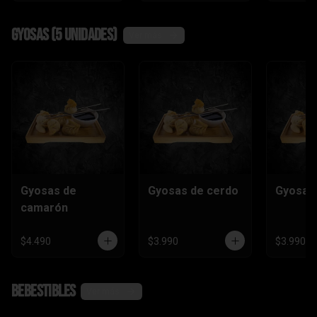
Gyosas (5 unidades)
Ver más
Gyosas de
Gyosas de cerdo
Gyosas 
camarón
$4.490
$3.990
$3.990
Bebestibles
Ver más