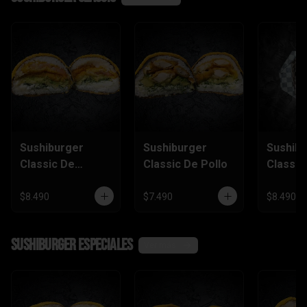
Sushiburger
Sushiburger
Sushib
Classic De
Classic De Pollo
Classic
Camarón Furai
Salmón
$8.490
$7.490
$8.490
SushiBurger Especiales
Ver más