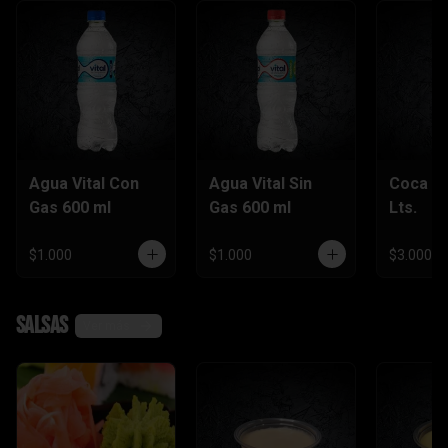
Agua Vital Con
Agua Vital Sin
Coca Co
Gas 600 ml
Gas 600 ml
Lts.
$1.000
$1.000
$3.000
Salsas
Ver más