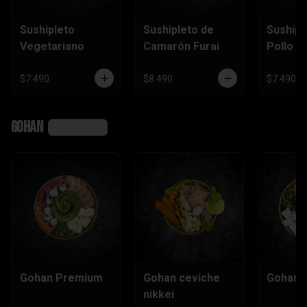
Sushipleto
Sushipleto de
Sushipl
Vegetariano
Camarón Furai
Pollo
$7.490
$8.490
$7.490
Gohan
Ver más
Gohan Premium
Gohan ceviche
Gohan e
nikkei