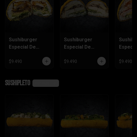
Sushiburger
Sushiburger
Sushib
Especial De
Especial De
Especia
Carne, Pollo
Palmito, Tofu,
Salmón
Furai
Champiñón
Camaró
$9.490
$9.490
$9.490
Kanika
SushiPleto
Ver más