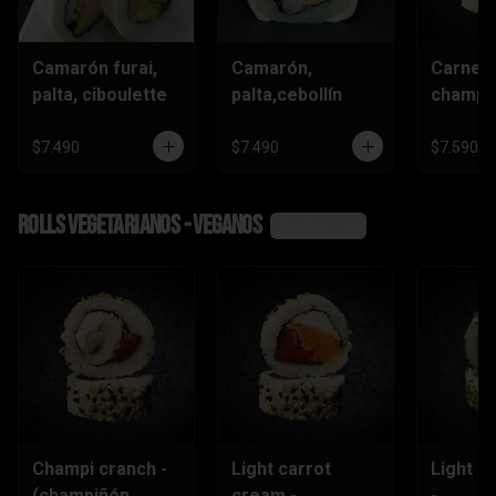
Camarón furai,
Camarón,
Carne,
palta, ciboulette
palta,cebollín
champiñ
$7.490
$7.490
$7.590
Rolls vegetarianos - veganos
Ver más
Champi cranch -
Light carrot
Light ch
(champiñón
cream -
-