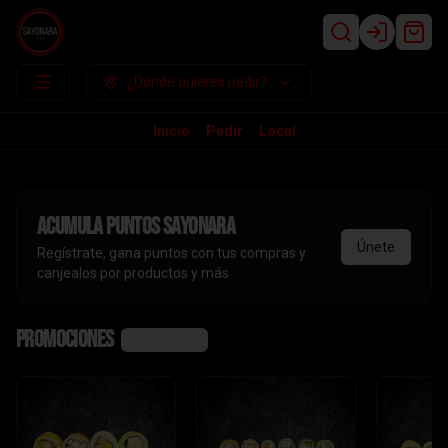
Login
¿Dónde quieres pedir?
Inicio
Pedir
Local
Acumula
puntos sayonara
Únete
Regístrate, gana puntos con tus compras y
canjealos por productos y más
Promociones
Ver más